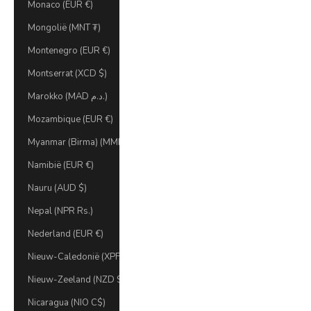
Monaco (EUR €)
Mongolië (MNT ₮)
Montenegro (EUR €)
Montserrat (XCD $)
Marokko (MAD د.م.)
Mozambique (EUR €)
Myanmar (Birma) (MMK K)
Namibië (EUR €)
Nauru (AUD $)
Nepal (NPR Rs.)
Nederland (EUR €)
Nieuw-Caledonië (XPF Fr)
Nieuw-Zeeland (NZD $)
Nicaragua (NIO C$)