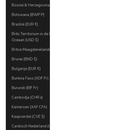
Bosnië & Herzegovina (BAM КМ)
Botswana (BWP P)
Brazilië (EUR €)
Brits Territorium in de Indische
Oceaan (USD $)
Britse Maagdeneilanden (USD $)
Brunei (BND $)
Bulgarije (EUR €)
Burkina Faso (XOF Fr)
Burundi (BIF Fr)
Cambodja (CHR ៛)
Kameroen (XAF CFA)
Kaapverdië (CVE $)
Caribisch Nederland (USD $)