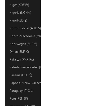
Niger (XOF Fr)
Nigeria (NGN ₦)
Niue (NZD $)
Norfolk Eiland (AUD $)
Noord-Macedonië (MKD ден)
Noorwegen (EUR €)
Oman (EUR €)
Pakistan (PKR ₨)
Palestijnse gebieden (ILS ₪)
Panama (USD $)
Papoea-Nieuw-Guinea (PGK K)
Paraguay (PYG ₲)
Peru (PEN S/)