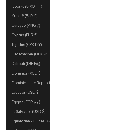
Ivoorkust (XOF Fr)
Kroatië (EUR €)
Curaçao (ANG ƒ)
Cyprus (EUR €)
Tsjechië (CZK Kčč)
Denemarken (DKK kr.)
Djibouti (DJF Fdj)
Dominica (XCD $)
Dominicaanse Republiek (DOP $)
Ecuador (USD $)
Egypte (EGP ج.م)
El Salvador (USD $)
Equatoriaal-Guinea (XAF CFA)