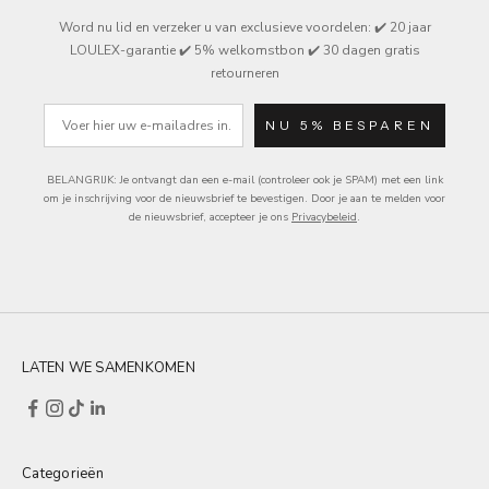
Word nu lid en verzeker u van exclusieve
voordelen
: ✔️ 20 jaar
LOULEX-garantie ✔️ 5% welkomstbon ✔️ 30 dagen gratis
retourneren
e-mail
NU 5% BESPAREN
BELANGRIJK: Je ontvangt dan een e-mail (controleer ook je SPAM) met een link
om je inschrijving voor de nieuwsbrief te bevestigen.
Door je aan te melden voor
de nieuwsbrief, accepteer je ons
Privacybeleid
.
LATEN WE SAMENKOMEN
Categorieën