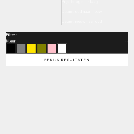
Prijs, hoog naar laag
Datum, oud naar nieuw
Datum, nieuw naar oud
Filters
Kleur
Black
Grey
Lemon
Olive
Pink
White
BEKIJK RESULTATEN