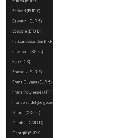
Eritrea (EUR €)
Estland (EUR €)
Eswatini (EUR €)
Ethiopië (ETB Br)
Falklandeilanden (FKP £)
Faeröer (DKK kr.)
Fiji (FJD $)
Frankrijk (EUR €)
Frans Guyana (EUR €)
Frans Polynesië (XPF Fr)
Franse zuidelijke gebieden (€ EUR)
Gabon (XOF Fr)
Gambia (GMD D)
Georgië (EUR €)