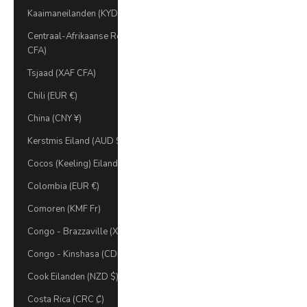
Kaaimaneilanden (KYD $)
Centraal-Afrikaanse Republiek (XAF
CFA)
Tsjaad (XAF CFA)
Chili (EUR €)
China (CNY ¥)
Kerstmis Eiland (AUD $)
Cocos (Keeling) Eilanden (AUD $)
Colombia (EUR €)
Comoren (KMF Fr)
Congo - Brazzaville (XAF CFA)
Congo - Kinshasa (CDF Fr)
Cook Eilanden (NZD $)
Costa Rica (CRC ₡)