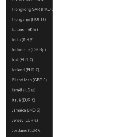
Hongkong SAR (HKD $)
Hongarije (HUF Ft)
IJsland (ISK kr)
India (INR ₹)
Indonesië (IDR Rp)
Irak (EUR €)
Ierland (EUR €)
Eiland Man (GBP £)
Israël (ILS ₪)
Italië (EUR €)
Jamaica (JMD $)
Jersey (EUR €)
Jordanië (EUR €)