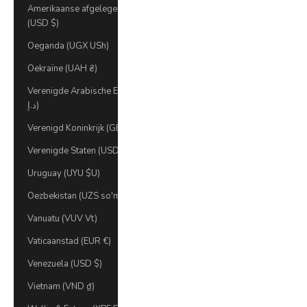
Amerikaanse afgelegen eilanden
(USD $)
Oeganda (UGX USh)
Oekraïne (UAH ₴)
Verenigde Arabische Emiraten (AED
د.إ)
Verenigd Koninkrijk (GBP £)
Verenigde Staten (USD $)
Uruguay (UYU $U)
Oezbekistan (UZS so'm)
Vanuatu (VUV Vt)
Vaticaanstad (EUR €)
Venezuela (USD $)
Vietnam (VND ₫)