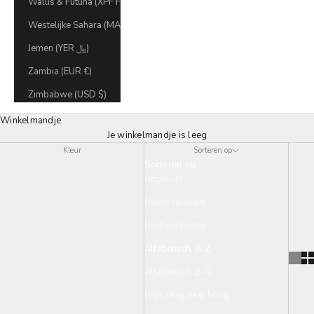
Wallis & Futuna (XPF Fr)
Westelijke Sahara (MAD د.م.)
Jemen (YER ﷼)
Zambia (EUR €)
Zimbabwe (USD $)
Winkelmandje
Je winkelmandje is leeg
Kleur
Sorteren op
Sorteren op
Uitgelicht
Meest relevant
Best verkochte
Alfabetisch, A-Z
Alfabetisch, Z-A
Prijs, laag naar hoog