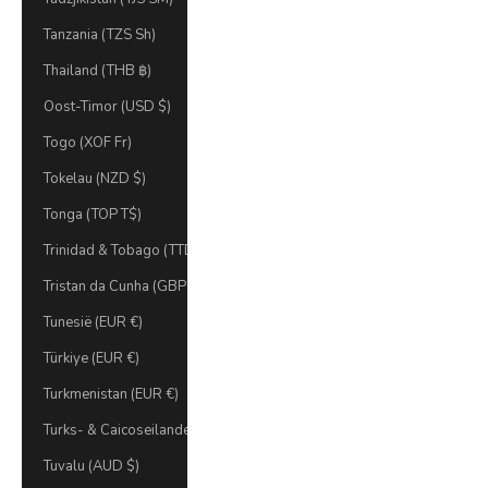
Tanzania (TZS Sh)
Thailand (THB ฿)
Oost-Timor (USD $)
Togo (XOF Fr)
Tokelau (NZD $)
Tonga (TOP T$)
Trinidad & Tobago (TTD $)
Tristan da Cunha (GBP £)
Tunesië (EUR €)
Türkiye (EUR €)
Turkmenistan (EUR €)
Turks- & Caicoseilanden (USD $)
Tuvalu (AUD $)