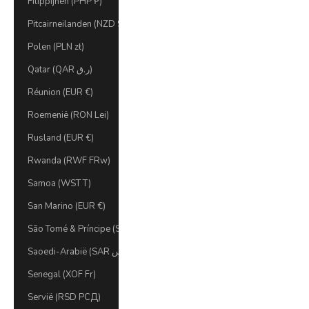
Filippijnen (PHP ₱)
Pitcairneilanden (NZD $)
Polen (PLN zł)
Qatar (QAR ر.ق)
Réunion (EUR €)
Roemenië (RON Lei)
Rusland (EUR €)
Rwanda (RWF FRw)
Samoa (WST T)
San Marino (EUR €)
São Tomé & Príncipe (STD Db)
Saoedi-Arabië (SAR ر.س)
Senegal (XOF Fr)
Servië (RSD РСД)