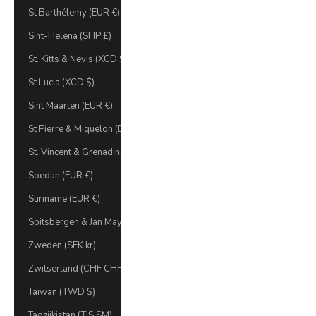
St Barthélemy (EUR €)
Sint-Helena (SHP £)
St. Kitts & Nevis (XCD $)
St Lucia (XCD $)
Sint Maarten (EUR €)
St Pierre & Miquelon (EUR €)
St. Vincent & Grenadines (XCD $)
Soedan (EUR €)
Suriname (EUR €)
Spitsbergen & Jan Mayen (EUR €)
Zweden (SEK kr)
Zwitserland (CHF CHF)
Taiwan (TWD $)
Tadzjikistan (TJS ЅМ)