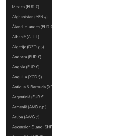
Mexico (EUR €)
Afghanistan (AFN ؋)
Åland-eilanden (EUR €)
Albanië (ALL L)
Algerije (DZD د.ج)
Andorra (EUR €)
Angola (EUR €)
Anguilla (XCD $)
Antigua & Barbuda (XCD $)
Argentinië (EUR €)
Armenië (AMD դր.)
Aruba (AWG ƒ)
Ascension Eiland (SHP £)