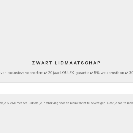
X-ALEON 21" TRAVELLER
LOULEX-ALEON 26" TRA
FOTOKOFFER
FOTOKOFFER
Sale price
Sale price
€659
€869
ZWART LIDMAATSCHAP
 van exclusieve
voordelen
: ✔️ 20 jaar LOULEX-garantie ✔️ 5% welkomstbon ✔️ 30
k je SPAM) met een link om je inschrijving voor de nieuwsbrief te bevestigen.
Door je aan te mel