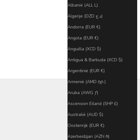
Albanië (ALL L)
Algerije (DZD د.ج)
Andorra (EUR €)
Angola (EUR €)
Anguilla (XCD $)
Antigua & Barbuda (XCD $)
Argentinië (EUR €)
Armenië (AMD դր.)
Aruba (AWG ƒ)
Ascension Eiland (SHP £)
Australië (AUD $)
Oostenrijk (EUR €)
Azerbeidzjan (AZN ₼)