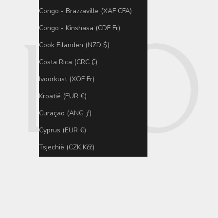
Congo - Brazzaville (XAF CFA)
Congo - Kinshasa (CDF Fr)
Cook Eilanden (NZD $)
Costa Rica (CRC ₡)
Ivoorkust (XOF Fr)
Kroatië (EUR €)
Curaçao (ANG ƒ)
Cyprus (EUR €)
Tsjechië (CZK Kčč)
Denemarken (DKK kr.)
Djibouti (DJF Fdj)
Dominica (XCD $)
Dominicaanse Republiek (DOP $)