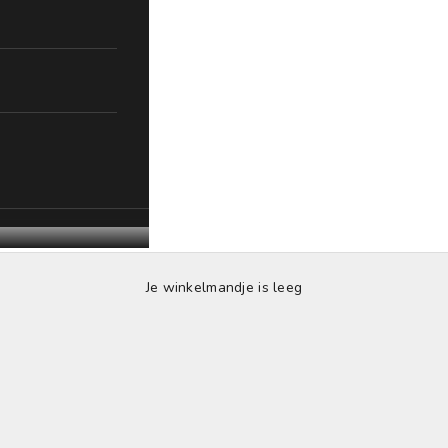
Je winkelmandje is leeg
Camera reistassen