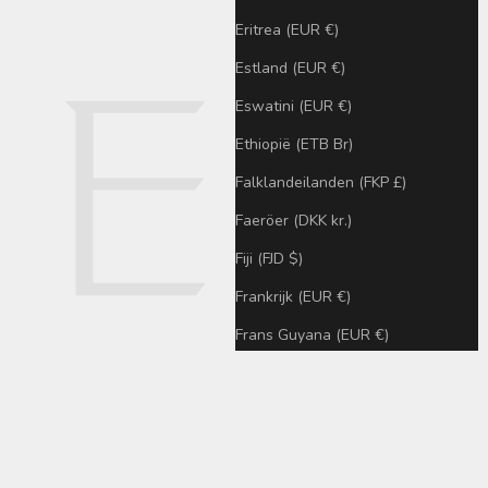
Eritrea (EUR €)
Estland (EUR €)
Eswatini (EUR €)
Ethiopië (ETB Br)
Falklandeilanden (FKP £)
Faeröer (DKK kr.)
Fiji (FJD $)
Frankrijk (EUR €)
Frans Guyana (EUR €)
Frans Polynesië (XPF Fr)
Franse zuidelijke gebieden (€ EUR)
Gabon (XOF Fr)
Gambia (GMD D)