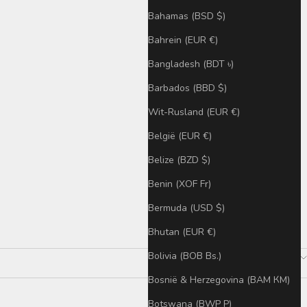
Bahamas (BSD $)
Bahrein (EUR €)
Bangladesh (BDT ৳)
Barbados (BBD $)
Wit-Rusland (EUR €)
België (EUR €)
Belize (BZD $)
Benin (XOF Fr)
Bermuda (USD $)
Bhutan (EUR €)
4 products
Bolivia (BOB Bs.)
Sorteren op
Bosnië & Herzegovina (BAM КМ)
Botswana (BWP P)