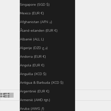
Singapore (SGD $)
Mexico (EUR €)
Afghanistan (AFN ؋)
Åland-eilanden (EUR €)
Albanië (ALL L)
Algerije (DZD د.ج)
Andorra (EUR €)
Angola (EUR €)
Anguilla (XCD $)
Antigua & Barbuda (XCD $)
Argentinië (EUR €)
Armenië (AMD դր.)
Aruba (AWG ƒ)