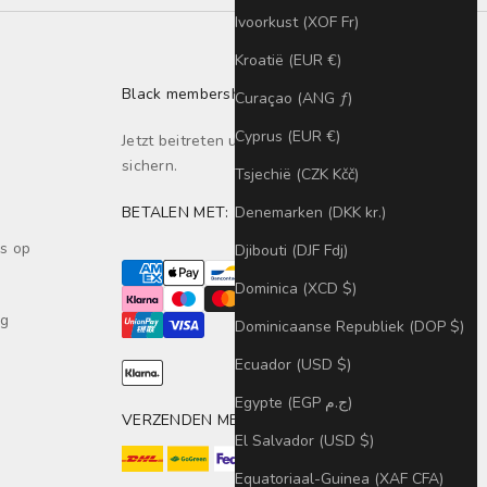
Ivoorkust (XOF Fr)
Kroatië (EUR €)
Black membership
Curaçao (ANG ƒ)
Cyprus (EUR €)
Jetzt beitreten und exklusive
Vorteile
sichern.
Tsjechië (CZK Kčč)
Denemarken (DKK kr.)
BETALEN MET:
s op
Djibouti (DJF Fdj)
Dominica (XCD $)
ng
Dominicaanse Republiek (DOP $)
Ecuador (USD $)
Egypte (EGP ج.م)
VERZENDEN MET:
El Salvador (USD $)
Equatoriaal-Guinea (XAF CFA)