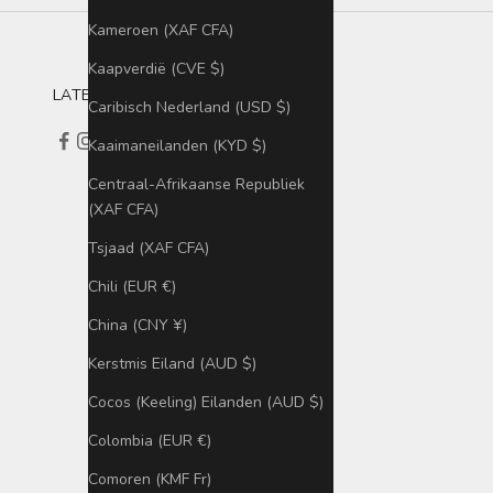
Kameroen (XAF CFA)
Kaapverdië (CVE $)
LATEN WE SAMENKOMEN
Caribisch Nederland (USD $)
Kaaimaneilanden (KYD $)
Centraal-Afrikaanse Republiek
(XAF CFA)
Tsjaad (XAF CFA)
Chili (EUR €)
China (CNY ¥)
Kerstmis Eiland (AUD $)
Cocos (Keeling) Eilanden (AUD $)
Colombia (EUR €)
Comoren (KMF Fr)