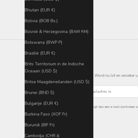
LOULEX-ALEON 16" HYBRIDE-
LOULE
CAMERATAS-PLATINA
Bhutan (EUR €)
Sale price
€319
Bolivia (BOB Bs.)
Bosnië & Herzegovina (BAM КМ)
Botswana (BWP P)
Brazilië (EUR €)
Brits Territorium in de Indische
Oceaan (USD $)
Word nu lid en verzeker u
Britse Maagdeneilanden (USD $)
e-mail
Brunei (BND $)
Bulgarije (EUR €)
BELANGRIJK: Je ontvangt dan een e-mail (controleer oo
Burkina Faso (XOF Fr)
Burundi (BIF Fr)
Cambodja (CHR ៛)