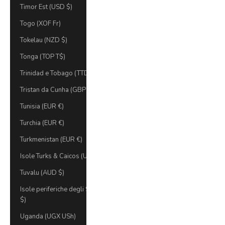
Timor Est (USD $)
Togo (XOF Fr)
Tokelau (NZD $)
Tonga (TOP T$)
Trinidad e Tobago (TTD $)
Tristan da Cunha (GBP £)
Tunisia (EUR €)
Turchia (EUR €)
Turkmenistan (EUR €)
Isole Turks & Caicos (USD)
Tuvalu (AUD $)
Isole periferiche degli Stati Uniti (USD
$)
Uganda (UGX USh)