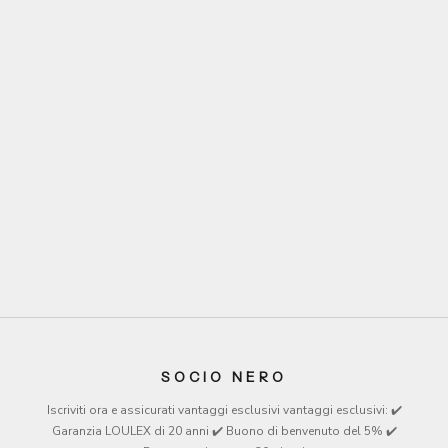
Memobottle™ A7
Sale price
From €23
Farbe
Grey
Black
White
SOCIO NERO
Iscriviti ora e assicurati vantaggi esclusivi
vantaggi esclusivi
: ✔️
Garanzia LOULEX di 20 anni ✔️ Buono di benvenuto del 5% ✔️