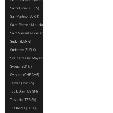
St. Kitts & Nevis (XCD $)
Santa Lucia (XCD $)
San Martino (EUR €)
Saint-Pierre e Miquelon (EUR €)
Saint Vincent e Grenadine (XCD $)
Sudan (EUR €)
Suriname (EUR €)
Svalbard e Jan Mayen (EUR €)
Svezia (SEK kr)
Svizzera (CHF CHF)
Taiwan (TWD $)
Tagikistan (TJS ЅМ)
Tanzania (TZS Sh)
Thailandia (THB ฿)