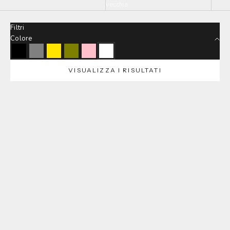
vecchia
Filtri
Colore
Black
Grey
Lemon
Olive
Pink
White
VISUALIZZA I RISULTATI