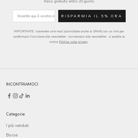
Reso gratuito entro 30 giorni
e-mail
RISPARMIA IL 5% ORA
IMPORTANTE: riceverete un'e-mail (controllate anche lo SPAM) con un link per
confermare l'iscrizione alla newsletter.
Iscrivendosi alla newsletter, si accetta la
nostra
Politica sulla privacy
.
INCONTRIAMOCI
Categorie
I più venduti
Borse