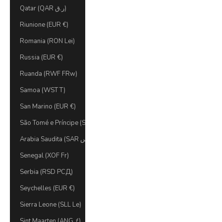
Qatar (QAR ر.ق)
Riunione (EUR €)
Romania (RON Lei)
Russia (EUR €)
Ruanda (RWF FRw)
Samoa (WST T)
San Marino (EUR €)
São Tomé e Príncipe (STD Db)
Arabia Saudita (SAR ر.س)
Senegal (XOF Fr)
Serbia (RSD РСД)
Seychelles (EUR €)
Sierra Leone (SLL Le)
Sint Maarten (ANG ƒ)