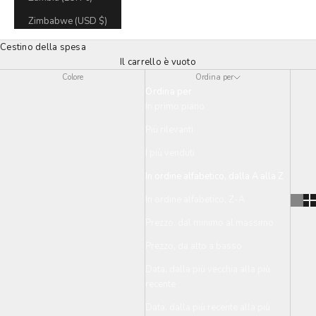
Zimbabwe (USD $)
Cestino della spesa
Il carrello è vuoto
Colore
Ordina per
Ordina per
In primo piano
Più rilevanti
I più venduti
In ordine alfabetico, dalla A alla Z
In ordine alfabetico, Z-A
Prezzo, dal minimo al massimo
Prezzo, da alto a basso
Data, dalla più vecchia alla più
recente
Data, dalla più recente alla più