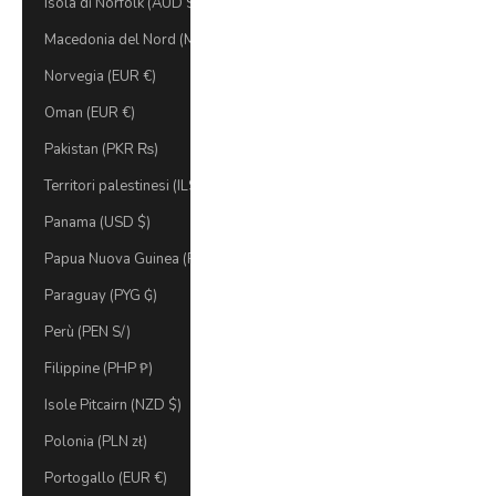
Isola di Norfolk (AUD $)
Macedonia del Nord (MKD ден)
Norvegia (EUR €)
Oman (EUR €)
Pakistan (PKR ₨)
Territori palestinesi (ILS ₪)
Panama (USD $)
Papua Nuova Guinea (PGK K)
Paraguay (PYG ₲)
Perù (PEN S/)
Filippine (PHP ₱)
Isole Pitcairn (NZD $)
Polonia (PLN zł)
Portogallo (EUR €)