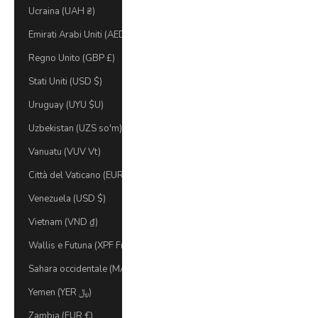
Ucraina (UAH ₴)
Emirati Arabi Uniti (AED د.إ)
Regno Unito (GBP £)
Stati Uniti (USD $)
Uruguay (UYU $U)
Uzbekistan (UZS so'm)
Vanuatu (VUV Vt)
Città del Vaticano (EUR €)
Venezuela (USD $)
Vietnam (VND ₫)
Wallis e Futuna (XPF Fr)
Sahara occidentale (MAD د.م.)
Yemen (YER ﷼)
Zambia (EUR €)