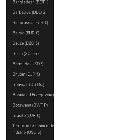
Bangladesh (BDT ৳)
Barbados (BBD $)
Bielorussia (EUR €)
Belgio (EUR €)
Belize (BZD $)
Benin (XOF Fr)
Bermuda (USD $)
Bhutan (EUR €)
Bolivia (BOB Bs.)
Bosnia ed Erzegovina (BAM КМ)
Botswana (BWP P)
Brasile (EUR €)
Territorio britannico dell'Oceano
Indiano (USD $)