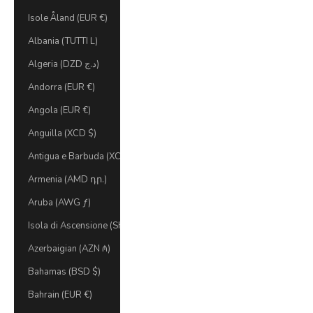
Isole Åland (EUR €)
Albania (TUTTI L)
Algeria (DZD د.ج)
Andorra (EUR €)
Angola (EUR €)
Anguilla (XCD $)
Antigua e Barbuda (XCD $)
Armenia (AMD դր.)
Aruba (AWG ƒ)
Isola di Ascensione (SHP £)
Azerbaigian (AZN ₼)
Bahamas (BSD $)
Bahrain (EUR €)