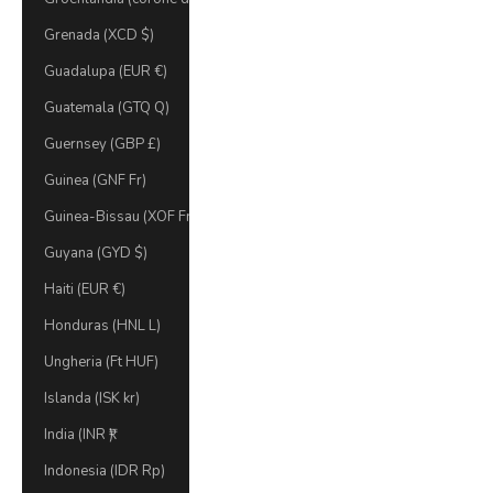
Grenada (XCD $)
Guadalupa (EUR €)
Guatemala (GTQ Q)
Guernsey (GBP £)
Guinea (GNF Fr)
Guinea-Bissau (XOF Fr)
Guyana (GYD $)
Haiti (EUR €)
Honduras (HNL L)
Ungheria (Ft HUF)
Islanda (ISK kr)
India (INR ₹)
Indonesia (IDR Rp)