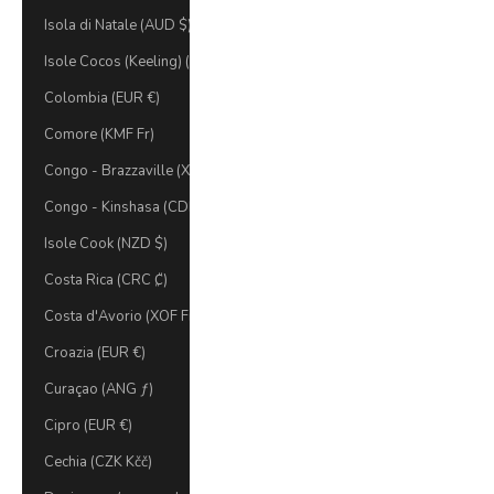
Isola di Natale (AUD $)
Isole Cocos (Keeling) (AUD $)
Colombia (EUR €)
Comore (KMF Fr)
Congo - Brazzaville (XAF CFA)
Congo - Kinshasa (CDF Fr)
Isole Cook (NZD $)
Costa Rica (CRC ₡)
Costa d'Avorio (XOF Fr)
Croazia (EUR €)
Curaçao (ANG ƒ)
Cipro (EUR €)
Cechia (CZK Kčč)