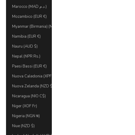
Marocco (MAD د.م.)
Mozambico (EUR €)
Myanmar (Birmania) (MMK K)
Namibia (EUR €)
Nauru (AUD $)
Nepal (NPR Rs.)
Paesi Bassi (EUR €)
Nuova Caledonia (XPF Fr)
Nuova Zelanda (NZD $)
Nicaragua (NIO C$)
Niger (XOF Fr)
Nigeria (NGN ₦)
Niue (NZD $)