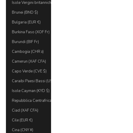
Isole Vergini britanniche (USD $)
Brunei (BND $)
Bulgaria (EUR €)
Burkina Faso (XOF Fr)
Burundi (BIF Fr)
Cambogia (CHR ៛)
Camerun (XAF CFA)
Capo Verde (CVE $)
Caraibi Paesi Bassi (USD $)
Isole Cayman (KYD $)
Repubblica Centrafricana (XAF CFA)
Ciad (XAF CFA)
Cile (EUR €)
Cina (CNY ¥)