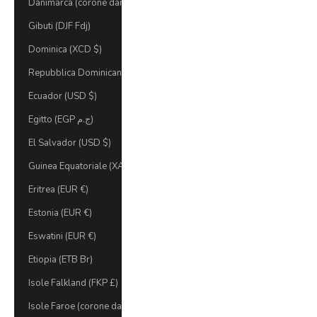
Danimarca (corone danesi)
Gibuti (DJF Fdj)
Dominica (XCD $)
Repubblica Dominicana (DOP $)
Ecuador (USD $)
Egitto (EGP ج.م)
El Salvador (USD $)
Guinea Equatoriale (XAF CFA)
Eritrea (EUR €)
Estonia (EUR €)
Eswatini (EUR €)
Etiopia (ETB Br)
Isole Falkland (FKP £)
Isole Faroe (corone danesi)