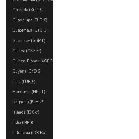
Grenada (XCD $)
Guadalupa (EUR €)
Guatemala (GTQ Q)
Guernsey (GBP £)
Guinea (GNF Fr)
Guinea-Bissau (XOF Fr)
Guyana (GYD $)
Haiti (EUR €)
Honduras (HNL L)
Ungheria (Ft HUF)
Islanda (ISK kr)
India (INR ₹)
Indonesia (IDR Rp)