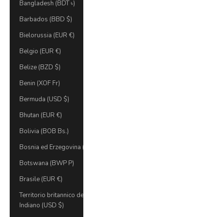
Bangladesh (BDT ৳)
Barbados (BBD $)
Bielorussia (EUR €)
Belgio (EUR €)
Belize (BZD $)
Benin (XOF Fr)
Bermuda (USD $)
Bhutan (EUR €)
Bolivia (BOB Bs.)
Bosnia ed Erzegovina (BAM КМ)
Botswana (BWP P)
Brasile (EUR €)
Territorio britannico dell'Oceano
Indiano (USD $)