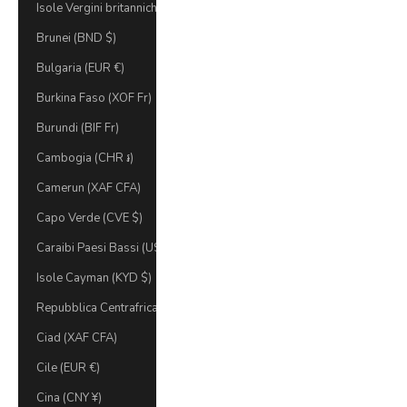
Isole Vergini britanniche (USD $)
Brunei (BND $)
Bulgaria (EUR €)
Burkina Faso (XOF Fr)
Burundi (BIF Fr)
Cambogia (CHR ៛)
Camerun (XAF CFA)
Capo Verde (CVE $)
Caraibi Paesi Bassi (USD $)
Isole Cayman (KYD $)
Repubblica Centrafricana (XAF CFA)
Ciad (XAF CFA)
Cile (EUR €)
Cina (CNY ¥)