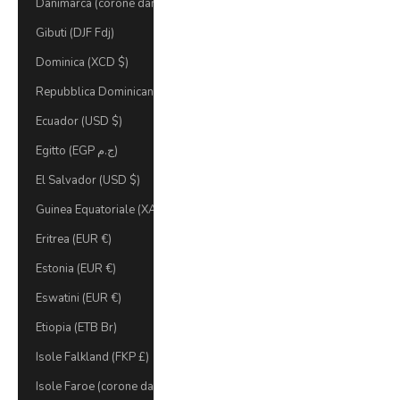
Danimarca (corone danesi)
Gibuti (DJF Fdj)
Dominica (XCD $)
Repubblica Dominicana (DOP $)
Ecuador (USD $)
Egitto (EGP ج.م)
El Salvador (USD $)
Guinea Equatoriale (XAF CFA)
Eritrea (EUR €)
Estonia (EUR €)
Eswatini (EUR €)
Etiopia (ETB Br)
Isole Falkland (FKP £)
Isole Faroe (corone danesi)