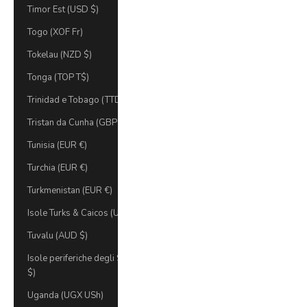
Timor Est (USD $)
Togo (XOF Fr)
Tokelau (NZD $)
Tonga (TOP T$)
Trinidad e Tobago (TTD $)
Tristan da Cunha (GBP £)
Tunisia (EUR €)
Turchia (EUR €)
Turkmenistan (EUR €)
Isole Turks & Caicos (USD)
Tuvalu (AUD $)
Isole periferiche degli Stati Uniti (USD
$)
Uganda (UGX USh)