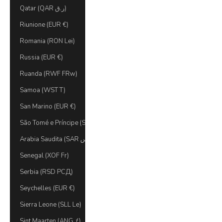
Qatar (QAR ر.ق)
Riunione (EUR €)
Romania (RON Lei)
Russia (EUR €)
Ruanda (RWF FRw)
Samoa (WST T)
San Marino (EUR €)
São Tomé e Príncipe (STD Db)
Arabia Saudita (SAR ر.س)
Senegal (XOF Fr)
Serbia (RSD РСД)
Seychelles (EUR €)
Sierra Leone (SLL Le)
Sint Maarten (ANG ƒ)