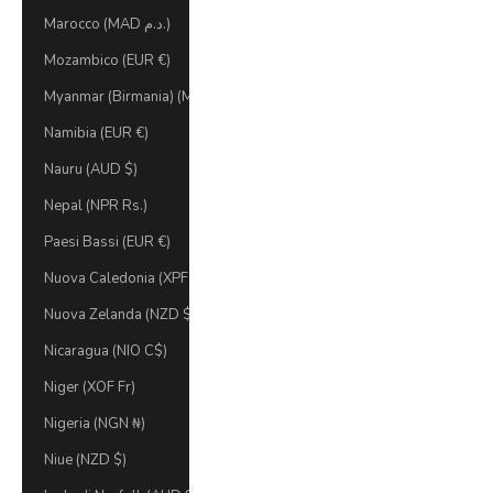
Marocco (MAD د.م.)
Mozambico (EUR €)
Myanmar (Birmania) (MMK K)
Namibia (EUR €)
Nauru (AUD $)
Nepal (NPR Rs.)
Paesi Bassi (EUR €)
Nuova Caledonia (XPF Fr)
Nuova Zelanda (NZD $)
Nicaragua (NIO C$)
Niger (XOF Fr)
Nigeria (NGN ₦)
Niue (NZD $)