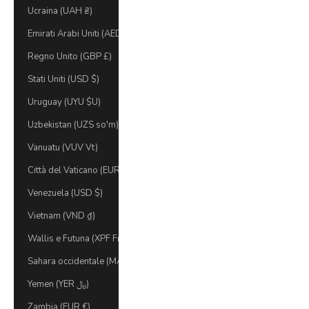
Ucraina (UAH ₴)
Emirati Arabi Uniti (AED د.إ)
Regno Unito (GBP £)
Stati Uniti (USD $)
Uruguay (UYU $U)
Uzbekistan (UZS so'm)
Vanuatu (VUV Vt)
Città del Vaticano (EUR €)
Venezuela (USD $)
Vietnam (VND ₫)
Wallis e Futuna (XPF Fr)
Sahara occidentale (MAD د.م.)
Yemen (YER ﷼)
Zambia (EUR €)