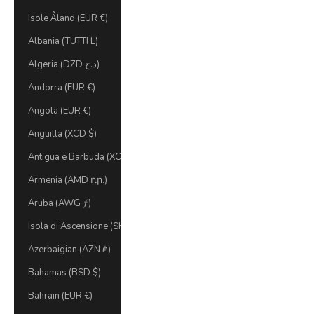
Isole Åland (EUR €)
Albania (TUTTI L)
Algeria (DZD د.ج)
Andorra (EUR €)
Angola (EUR €)
Anguilla (XCD $)
Antigua e Barbuda (XCD $)
Armenia (AMD դր.)
Aruba (AWG ƒ)
Isola di Ascensione (SHP £)
Azerbaigian (AZN ₼)
Bahamas (BSD $)
Bahrain (EUR €)