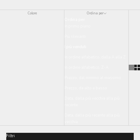
Colore
Ordina per
Ordina per
In primo piano
Più rilevanti
I più venduti
In ordine alfabetico, dalla A alla Z
In ordine alfabetico, Z-A
Prezzo, dal minimo al massimo
Prezzo, da alto a basso
Data, dalla più vecchia alla più
recente
Data, dalla più recente alla più
vecchia
Filtri