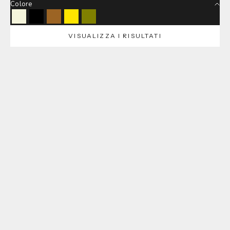
Colore
Beige
Black
Brown
Lemon
Olive
VISUALIZZA I RISULTATI
Choose options
Choose options