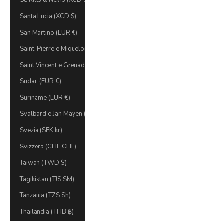
St. Kitts & Nevis (XCD $)
Santa Lucia (XCD $)
San Martino (EUR €)
Saint-Pierre e Miquelon (EUR €)
Saint Vincent e Grenadine (XCD $)
Sudan (EUR €)
Suriname (EUR €)
Svalbard e Jan Mayen (EUR €)
Svezia (SEK kr)
Svizzera (CHF CHF)
Taiwan (TWD $)
Tagikistan (TJS ЅМ)
Tanzania (TZS Sh)
Thailandia (THB ฿)