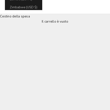
Zimbabwe (USD $)
Cestino della spesa
Il carrello è vuoto
Portafogli LOULEX SD