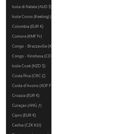
Isola di Natale (AUD $)
Isole Cocos (Keeling) (AUD $)
Colombia (EUR €)
Comore (KMF Fr)
Congo - Brazzaville (XAF CFA)
Congo - Kinshasa (CDF Fr)
Isole Cook (NZD $)
Costa Rica (CRC ₡)
Costa d'Avorio (XOF Fr)
Croazia (EUR €)
Curaçao (ANG ƒ)
Cipro (EUR €)
Cechia (CZK Kčč)