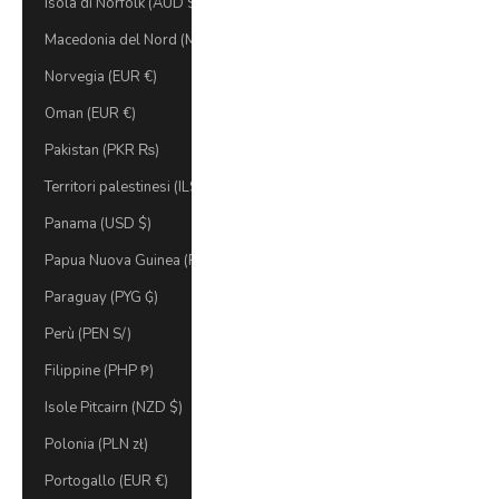
Isola di Norfolk (AUD $)
Macedonia del Nord (MKD ден)
Norvegia (EUR €)
Oman (EUR €)
Pakistan (PKR ₨)
Territori palestinesi (ILS ₪)
Panama (USD $)
Papua Nuova Guinea (PGK K)
Paraguay (PYG ₲)
Perù (PEN S/)
Filippine (PHP ₱)
Isole Pitcairn (NZD $)
Polonia (PLN zł)
Portogallo (EUR €)