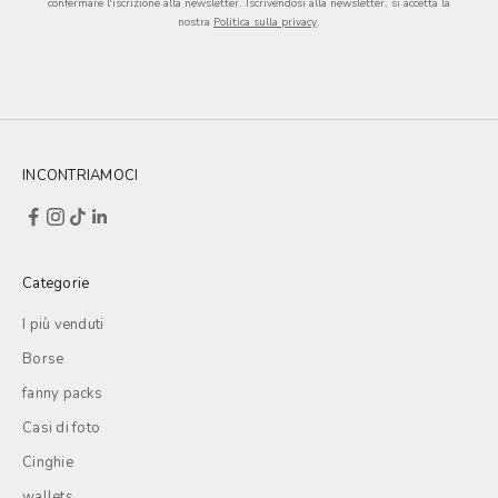
confermare l'iscrizione alla newsletter.
Iscrivendosi alla newsletter, si accetta la
nostra
Politica sulla privacy
.
INCONTRIAMOCI
Categorie
I più venduti
Borse
fanny packs
Casi di foto
Cinghie
wallets