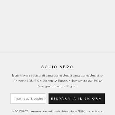
LOULEX sd-wallet
LOULEX mini sd-wallet
Sale price
Sale price
€55
€25
Farbe
Farbe
Beige
Black
Black
Brown
Brown
Beige
Olive
Olive
Lemon
Lemon
SOCIO NERO
Iscriviti ora e assicurati vantaggi esclusivi
vantaggi esclusivi
: ✔️
Garanzia LOULEX di 20 anni ✔️ Buono di benvenuto del 5% ✔️
Reso gratuito entro 30 giorni
e-mail
RISPARMIA IL 5% ORA
IMPORTANTE: riceverete un'e-mail (controllate anche lo SPAM) con un link per