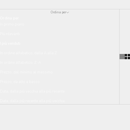
Ordina per
Ordina per
In primo piano
Più rilevanti
I più venduti
In ordine alfabetico, dalla A alla Z
In ordine alfabetico, Z-A
Prezzo, dal minimo al massimo
Prezzo, da alto a basso
Data, dalla più vecchia alla più recente
Data, dalla più recente alla più vecchia