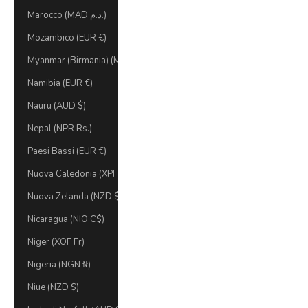
Marocco (MAD د.م.)
Mozambico (EUR €)
Myanmar (Birmania) (MMK K)
Namibia (EUR €)
Nauru (AUD $)
Nepal (NPR Rs.)
Paesi Bassi (EUR €)
Nuova Caledonia (XPF Fr)
Nuova Zelanda (NZD $)
Nicaragua (NIO C$)
Niger (XOF Fr)
Nigeria (NGN ₦)
Niue (NZD $)