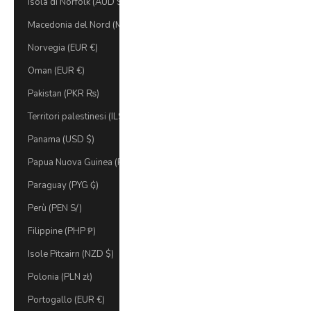
Isola di Norfolk (AUD $)
Macedonia del Nord (MKD ден)
Norvegia (EUR €)
Oman (EUR €)
Pakistan (PKR ₨)
Territori palestinesi (ILS ₪)
Panama (USD $)
Papua Nuova Guinea (PGK K)
Paraguay (PYG ₲)
Perù (PEN S/)
Filippine (PHP ₱)
Isole Pitcairn (NZD $)
Polonia (PLN zł)
Portogallo (EUR €)