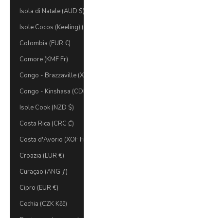
Isola di Natale (AUD $)
Isole Cocos (Keeling) (AUD $)
Colombia (EUR €)
Comore (KMF Fr)
Congo - Brazzaville (XAF CFA)
Congo - Kinshasa (CDF Fr)
Isole Cook (NZD $)
Costa Rica (CRC ₡)
Costa d'Avorio (XOF Fr)
Croazia (EUR €)
Curaçao (ANG ƒ)
Cipro (EUR €)
Cechia (CZK Kčč)