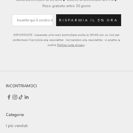
Reso gratuito entro 30 giorni
e-mail
RISPARMIA IL 5% ORA
IMPORTANTE: riceverete un'e-mail (controllate anche lo SPAM) con un link per
confermare l'iscrizione alla newsletter.
Iscrivendosi alla newsletter, si accetta la
nostra
Politica sulla privacy
.
INCONTRIAMOCI
Categorie
I più venduti