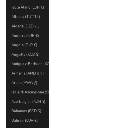
Isole Åland (EUR €)
Albania (TUTTI L)
Algeria (DZD د.ج)
Andorra (EUR €)
Angola (EUR €)
Anguilla (XCD $)
Antigua e Barbuda (XCD $)
Armenia (AMD դր.)
Aruba (AWG ƒ)
Isola di Ascensione (SHP £)
Azerbaigian (AZN ₼)
Bahamas (BSD $)
Bahrain (EUR €)