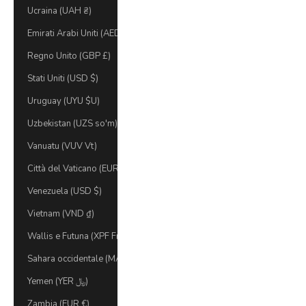
Ucraina (UAH ₴)
Emirati Arabi Uniti (AED د.إ)
Regno Unito (GBP £)
Stati Uniti (USD $)
Uruguay (UYU $U)
Uzbekistan (UZS so'm)
Vanuatu (VUV Vt)
Città del Vaticano (EUR €)
Venezuela (USD $)
Vietnam (VND ₫)
Wallis e Futuna (XPF Fr)
Sahara occidentale (MAD د.م.)
Yemen (YER ﷼)
Zambia (EUR €)