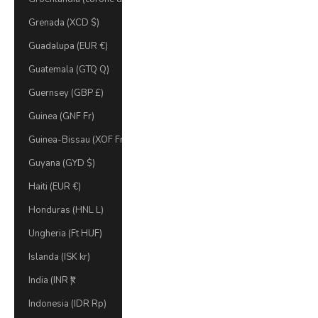
Grenada (XCD $)
Guadalupa (EUR €)
Guatemala (GTQ Q)
Guernsey (GBP £)
Guinea (GNF Fr)
Guinea-Bissau (XOF Fr)
Guyana (GYD $)
Haiti (EUR €)
Honduras (HNL L)
Ungheria (Ft HUF)
Islanda (ISK kr)
India (INR ₹)
Indonesia (IDR Rp)