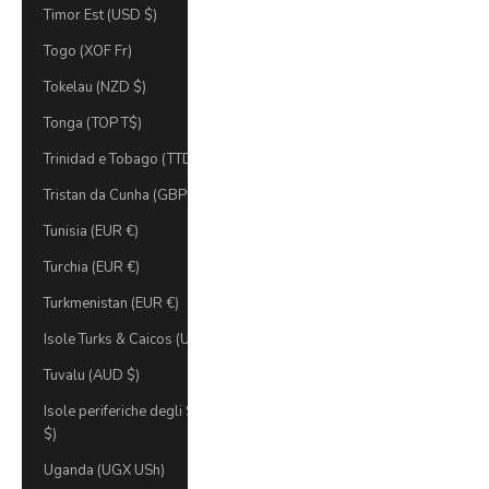
Timor Est (USD $)
Togo (XOF Fr)
Tokelau (NZD $)
Tonga (TOP T$)
Trinidad e Tobago (TTD $)
Tristan da Cunha (GBP £)
Tunisia (EUR €)
Turchia (EUR €)
Turkmenistan (EUR €)
Isole Turks & Caicos (USD)
Tuvalu (AUD $)
Isole periferiche degli Stati Uniti (USD
$)
Uganda (UGX USh)