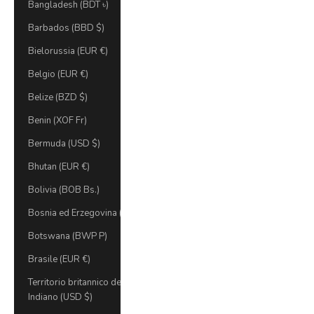
Bangladesh (BDT ৳)
Barbados (BBD $)
Bielorussia (EUR €)
Belgio (EUR €)
Belize (BZD $)
Benin (XOF Fr)
Bermuda (USD $)
Bhutan (EUR €)
Bolivia (BOB Bs.)
Bosnia ed Erzegovina (BAM КМ)
Botswana (BWP P)
Brasile (EUR €)
Territorio britannico dell'Oceano
Indiano (USD $)