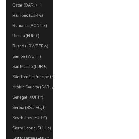
Qatar (QAR ر.ق)
Riunione (EUR €)
Romania (RON Lei)
Russia (EUR €)
Ruanda (RWF FRw)
Samoa (WST T)
San Marino (EUR €)
São Tomé e Príncipe (STD Db)
Arabia Saudita (SAR ر.س)
Senegal (XOF Fr)
Serbia (RSD РСД)
Seychelles (EUR €)
Sierra Leone (SLL Le)
Sint Maarten (ANG ƒ)