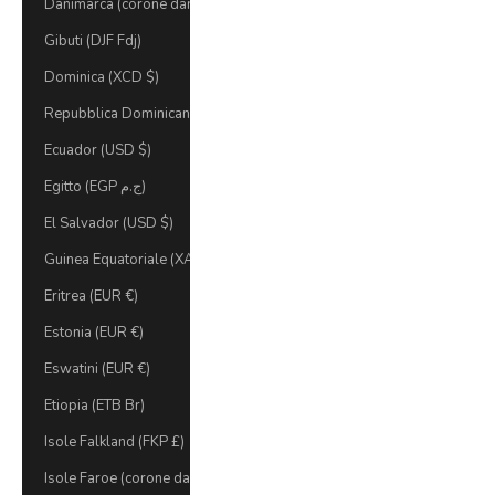
Danimarca (corone danesi)
Gibuti (DJF Fdj)
Dominica (XCD $)
Repubblica Dominicana (DOP $)
Ecuador (USD $)
Egitto (EGP ج.م)
El Salvador (USD $)
Guinea Equatoriale (XAF CFA)
Eritrea (EUR €)
Estonia (EUR €)
Eswatini (EUR €)
Etiopia (ETB Br)
Isole Falkland (FKP £)
Isole Faroe (corone danesi)