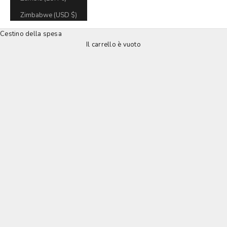
Zimbabwe (USD $)
Cestino della spesa
Il carrello è vuoto
Custodie da viaggio per fotocamere