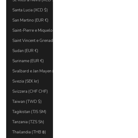
St. Kitts & Nevis (XCD $)
Santa Lucia (XCD $)
San Martino (EUR €)
Saint-Pierre e Miquelon (EUR €)
Saint Vincent e Grenadine (XCD $)
Sudan (EUR €)
Suriname (EUR €)
Svalbard e Jan Mayen (EUR €)
Svezia (SEK kr)
Svizzera (CHF CHF)
Taiwan (TWD $)
Tagikistan (TJS ЅМ)
Tanzania (TZS Sh)
Thailandia (THB ฿)