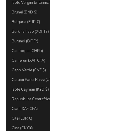
Isole Vergini britanniche (USD $)
Brunei (BND $)
Bulgaria (EUR €)
Burkina Faso (XOF Fr)
Burundi (BIF Fr)
Cambogia (CHR ៛)
Camerun (XAF CFA)
Capo Verde (CVE $)
Caraibi Paesi Bassi (USD $)
Isole Cayman (KYD $)
Repubblica Centrafricana (XAF CFA)
Ciad (XAF CFA)
Cile (EUR €)
Cina (CNY ¥)