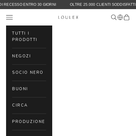
DIRITTO DI RECESSO ENTRO 30 GIORNI
OLTRE 25.000 CLIENTI SOD
Skip to content
Navigation menu
Search
Cart
LOULEX
TUTTI I
PRODOTTI
NEGOZI
SOCIO NERO
BUONI
CIRCA
PRODUZIONE