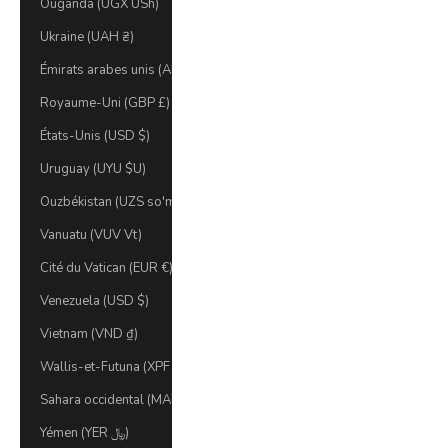
Ouganda (UGX USh)
Ukraine (UAH ₴)
Émirats arabes unis (AED د.إ)
Royaume-Uni (GBP £)
États-Unis (USD $)
Uruguay (UYU $U)
Ouzbékistan (UZS so'm)
Vanuatu (VUV Vt)
Cité du Vatican (EUR €)
Venezuela (USD $)
Vietnam (VND ₫)
Wallis-et-Futuna (XPF Fr)
Sahara occidental (MAD د.م.)
Yémen (YER ﷼)