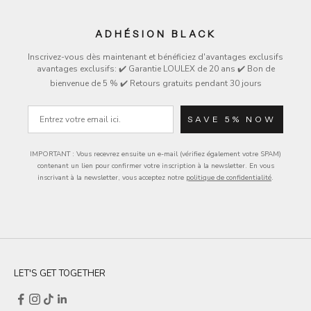
ADHÉSION BLACK
Inscrivez-vous dès maintenant et bénéficiez d'avantages exclusifs
avantages exclusifs
: ✔️ Garantie LOULEX de 20 ans ✔️ Bon de
bienvenue de 5 % ✔️ Retours gratuits pendant 30 jours
Email
SAVE 5% NOW
IMPORTANT : Vous recevrez ensuite un e-mail (vérifiez également votre SPAM)
contenant un lien pour confirmer votre inscription à la newsletter.
En vous
inscrivant à la newsletter, vous acceptez notre
politique de confidentialité
.
LET'S GET TOGETHER