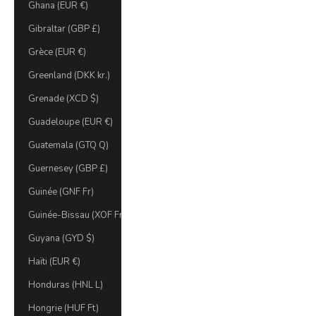
Ghana (EUR €)
Gibraltar (GBP £)
Grèce (EUR €)
Greenland (DKK kr.)
Grenade (XCD $)
Guadeloupe (EUR €)
Guatemala (GTQ Q)
Guernesey (GBP £)
Guinée (GNF Fr)
Guinée-Bissau (XOF Fr)
Guyana (GYD $)
Haïti (EUR €)
Honduras (HNL L)
Hongrie (HUF Ft)