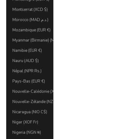
Montserrat (XCD $)
Morocco (MAD د.م.)
Mozambique (EUR €)
Myanmar (Birmanie) (MMK K)
Namibie (EUR €)
Nauru (AUD $)
Népal (NPR Rs.)
Pays-Bas (EUR €)
Nouvelle-Calédonie (XPF Fr)
Nouvelle-Zélande (NZD $)
Nicaragua (NIO C$)
Niger (XOF Fr)
Nigeria (NGN ₦)