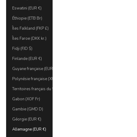
Eswatini (EUR €)
Éthiopie (ETB Br)
Îles Falkland (FKP £)
Îles Faroe (DKK kr.)
Fidji (FJD $)
Finlande (EUR €)
Guyane française (EUR €)
Polynésie française (XPF Fr)
Territoires français du Sud (EUR €)
Gabon (XOF Fr)
Gambie (GMD D)
Géorgie (EUR €)
Allemagne (EUR €)