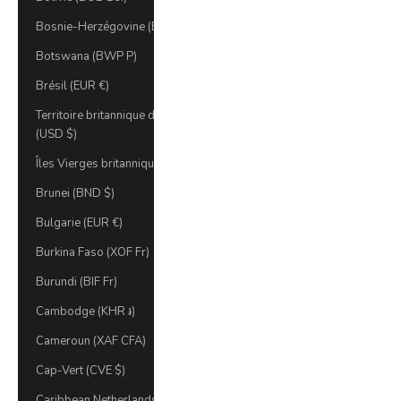
Bosnie-Herzégovine (BAM КМ)
Botswana (BWP P)
Brésil (EUR €)
Territoire britannique de l'océan Indien
(USD $)
Îles Vierges britanniques (USD $)
Brunei (BND $)
Bulgarie (EUR €)
Burkina Faso (XOF Fr)
Burundi (BIF Fr)
Cambodge (KHR ៛)
Cameroun (XAF CFA)
Cap-Vert (CVE $)
Caribbean Netherlands (USD $)