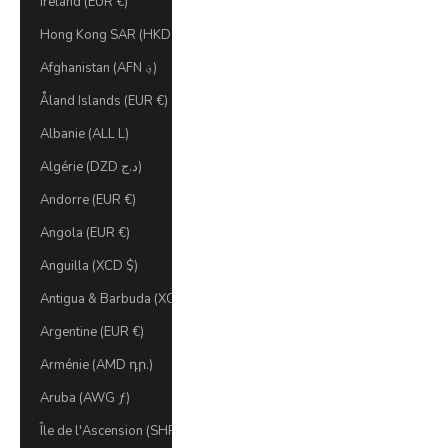
Ireland (EUR €)
Hong Kong SAR (HKD $)
Afghanistan (AFN ؋)
Åland Islands (EUR €)
Albanie (ALL L)
Algérie (DZD د.ج)
Andorre (EUR €)
Angola (EUR €)
Anguilla (XCD $)
Antigua & Barbuda (XCD $)
Argentine (EUR €)
Arménie (AMD դր.)
Aruba (AWG ƒ)
Île de l'Ascension (SHP £)