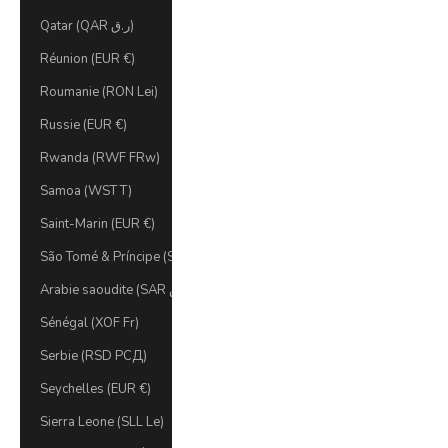
Qatar (QAR ر.ق)
Réunion (EUR €)
Roumanie (RON Lei)
Russie (EUR €)
Rwanda (RWF FRw)
Samoa (WST T)
Saint-Marin (EUR €)
São Tomé & Príncipe (STD Db)
Arabie saoudite (SAR ر.س)
Sénégal (XOF Fr)
Serbie (RSD РСД)
Seychelles (EUR €)
Sierra Leone (SLL Le)