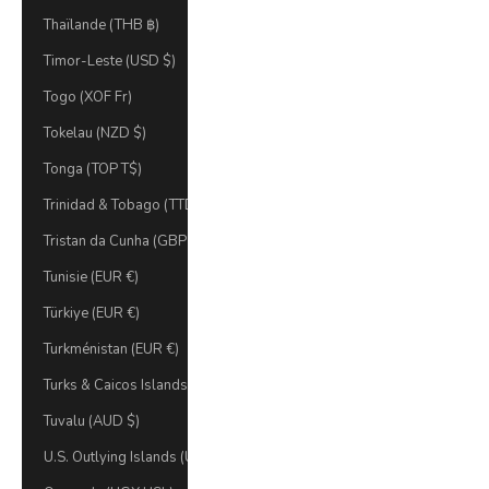
Thaïlande (THB ฿)
Timor-Leste (USD $)
Togo (XOF Fr)
Tokelau (NZD $)
Tonga (TOP T$)
Trinidad & Tobago (TTD $)
Tristan da Cunha (GBP £)
Tunisie (EUR €)
Türkiye (EUR €)
Turkménistan (EUR €)
Turks & Caicos Islands (USD $)
Tuvalu (AUD $)
U.S. Outlying Islands (USD $)