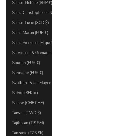
Sainte-Hélène (SHP £)
Saint-Christophe-et-Niévès (XCD $)
Sainte-Lucie (XCD $)
Saint-Martin (EUR €)
Saint-Pierre-et-Miquelon (EUR €)
St. Vincent & Grenadines (XCD $)
Soudan (EUR €)
Suriname (EUR €)
Svalbard & Jan Mayen (EUR €)
Suède (SEK kr)
Suisse (CHF CHF)
Taïwan (TWD $)
Tajikistan (TJS ЅМ)
Tanzanie (TZS Sh)