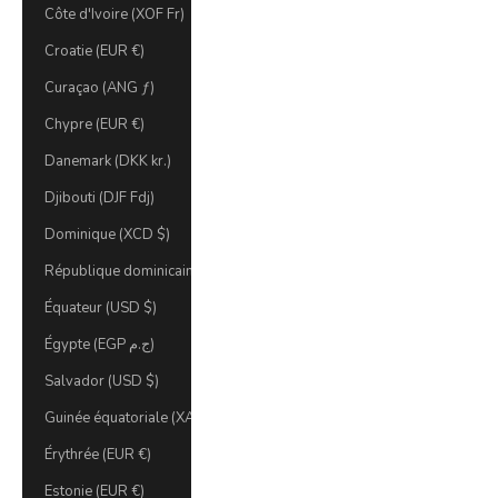
Côte d'Ivoire (XOF Fr)
Croatie (EUR €)
Curaçao (ANG ƒ)
Chypre (EUR €)
Danemark (DKK kr.)
Djibouti (DJF Fdj)
Dominique (XCD $)
République dominicaine (DOP $)
Équateur (USD $)
Égypte (EGP ج.م)
Salvador (USD $)
Guinée équatoriale (XAF CFA)
Érythrée (EUR €)
Estonie (EUR €)