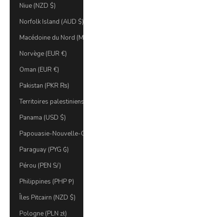
Niue (NZD $)
Norfolk Island (AUD $)
Macédoine du Nord (MKD ден)
Norvège (EUR €)
Oman (EUR €)
Pakistan (PKR ₨)
Territoires palestiniens (ILS ₪)
Panama (USD $)
Papouasie-Nouvelle-Guinée (PGK K)
Paraguay (PYG ₲)
Pérou (PEN S/)
Philippines (PHP ₱)
Îles Pitcairn (NZD $)
Pologne (PLN zł)