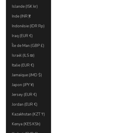
Islande (ISK kr)
Inde (INR ₹)
Indonésie (IDR Rp)
Iraq (EUR €)
Île de Man (GBP £)
Israël (ILS ₪)
Italie (EUR €)
Jamaïque (JMD $)
Japon (JPY ¥)
Jersey (EUR €)
Jordan (EUR €)
Kazakhstan (KZT ₸)
Kenya (KES KSh)