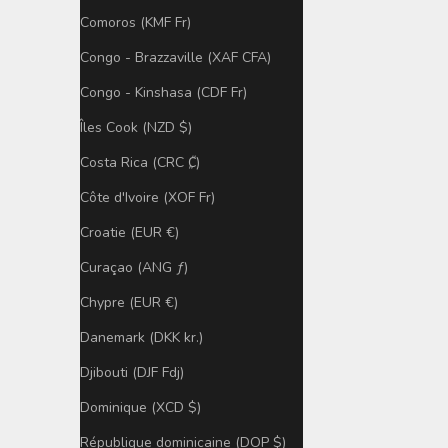
Comoros (KMF Fr)
Congo - Brazzaville (XAF CFA)
Congo - Kinshasa (CDF Fr)
Îles Cook (NZD $)
Costa Rica (CRC ₡)
Côte d'Ivoire (XOF Fr)
Croatie (EUR €)
Curaçao (ANG ƒ)
Chypre (EUR €)
Danemark (DKK kr.)
Djibouti (DJF Fdj)
Dominique (XCD $)
République dominicaine (DOP $)