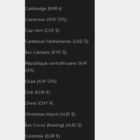
Cambodge (KHR ៛)
Cameroun (XAF CFA)
Cap-Vert (CVE $)
Caribbean Netherlands (USD $)
Îles Caïmans (KYD $)
République centrafricaine (XAF
CFA)
Chad (XAF CFA)
Chili (EUR €)
Chine (CNY ¥)
Christmas Island (AUD $)
Îles Cocos (Keeling) (AUD $)
Colombie (EUR €)