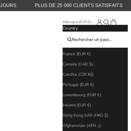
SOUS 30 JOURS
PLUS DE 25 000 CLIENTS SATIS
Login
Search
Cart
Allemagne (EUR €)
Country
France (EUR €)
Canada (CAD $)
Czechia (CZK Kč)
Portugal (EUR €)
Luxembourg (EUR €)
Ireland (EUR €)
Hong Kong SAR (HKD $)
Afghanistan (AFN ؋)