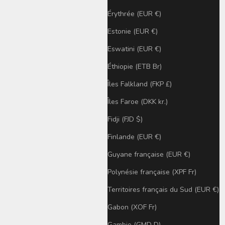
Érythrée (EUR €)
Estonie (EUR €)
Eswatini (EUR €)
Éthiopie (ETB Br)
Îles Falkland (FKP £)
Îles Faroe (DKK kr.)
Fidji (FJD $)
Finlande (EUR €)
Guyane française (EUR €)
Polynésie française (XPF Fr)
Territoires français du Sud (EUR €)
Gabon (XOF Fr)
Gambie (GMD D)