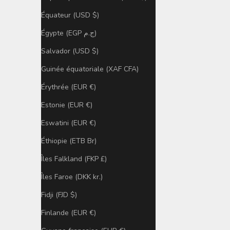
Équateur (USD $)
Égypte (EGP ج.م)
Salvador (USD $)
Guinée équatoriale (XAF CFA)
Érythrée (EUR €)
Estonie (EUR €)
Eswatini (EUR €)
Éthiopie (ETB Br)
Îles Falkland (FKP £)
Îles Faroe (DKK kr.)
Fidji (FJD $)
Finlande (EUR €)