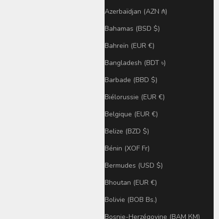
Azerbaïdjan (AZN ₼)
Bahamas (BSD $)
Bahreïn (EUR €)
Bangladesh (BDT ৳)
Barbade (BBD $)
Biélorussie (EUR €)
Belgique (EUR €)
Belize (BZD $)
Bénin (XOF Fr)
Bermudes (USD $)
Bhoutan (EUR €)
Bolivie (BOB Bs.)
Bosnie-Herzégovine (BAM КМ)