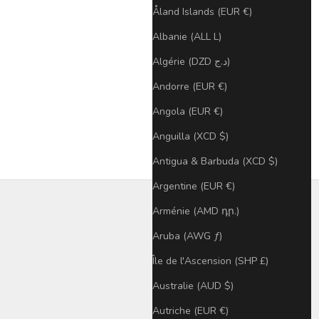
Åland Islands (EUR €)
Albanie (ALL L)
Algérie (DZD د.ج)
Andorre (EUR €)
Angola (EUR €)
Anguilla (XCD $)
Antigua & Barbuda (XCD $)
Argentine (EUR €)
Arménie (AMD դր.)
Aruba (AWG ƒ)
Île de l'Ascension (SHP £)
Australie (AUD $)
Autriche (EUR €)