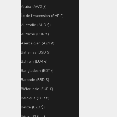
Aruba (AWG ƒ)
Île de l'Ascension (SHP £)
Australie (AUD $)
Autriche (EUR €)
Azerbaïdjan (AZN ₼)
Bahamas (BSD $)
Bahreïn (EUR €)
Bangladesh (BDT ৳)
Barbade (BBD $)
Biélorussie (EUR €)
Belgique (EUR €)
Belize (BZD $)
Bénin (XOF Fr)