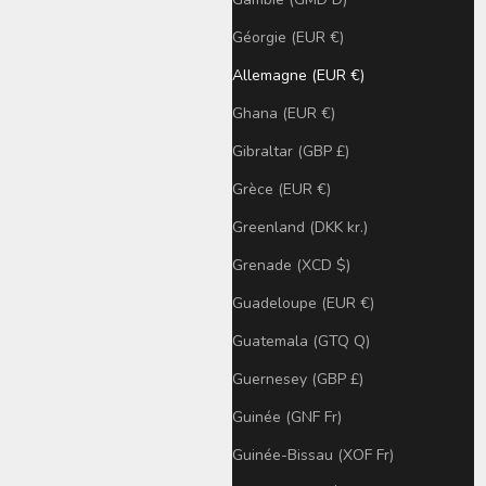
Géorgie (EUR €)
Allemagne (EUR €)
Ghana (EUR €)
Gibraltar (GBP £)
Grèce (EUR €)
Greenland (DKK kr.)
Grenade (XCD $)
Guadeloupe (EUR €)
Guatemala (GTQ Q)
Guernesey (GBP £)
Guinée (GNF Fr)
Guinée-Bissau (XOF Fr)