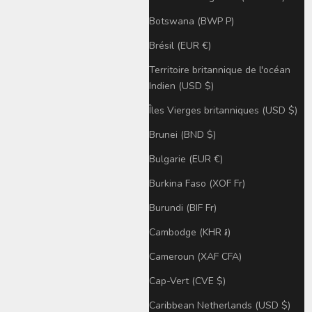
Botswana (BWP P)
Brésil (EUR €)
Territoire britannique de l'océan
Indien (USD $)
Îles Vierges britanniques (USD $)
Brunei (BND $)
Bulgarie (EUR €)
Burkina Faso (XOF Fr)
Burundi (BIF Fr)
Cambodge (KHR ៛)
Cameroun (XAF CFA)
Cap-Vert (CVE $)
Caribbean Netherlands (USD $)