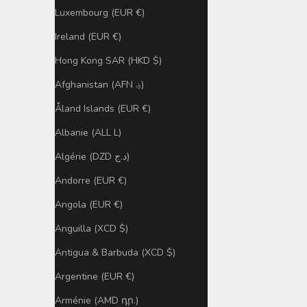
Luxembourg (EUR €)
Ireland (EUR €)
Hong Kong SAR (HKD $)
Afghanistan (AFN ؋)
Åland Islands (EUR €)
Albanie (ALL L)
Algérie (DZD د.ج)
Andorre (EUR €)
Angola (EUR €)
Anguilla (XCD $)
Antigua & Barbuda (XCD $)
Argentine (EUR €)
Arménie (AMD դր.)