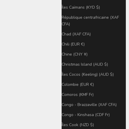
Îles Caïmans (KYD $)
République centrafricaine (XAF
CFA)
Chad (XAF CFA)
Chili (EUR €)
Chine (CNY ¥)
Christmas Island (AUD $)
Îles Cocos (Keeling) (AUD $)
Colombie (EUR €)
Comoros (KMF Fr)
Congo - Brazzaville (XAF CFA)
Congo - Kinshasa (CDF Fr)
Îles Cook (NZD $)