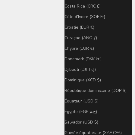
Costa Rica (CRC ₡)
Côte d'Ivoire (XOF Fr)
Croatie (EUR €)
Curaçao (ANG ƒ)
Chypre (EUR €)
Danemark (DKK kr.)
Djibouti (DJF Fdj)
Dominique (XCD $)
République dominicaine (DOP $)
Équateur (USD $)
Égypte (EGP ج.م)
Salvador (USD $)
Guinée équatoriale (XAF CFA)