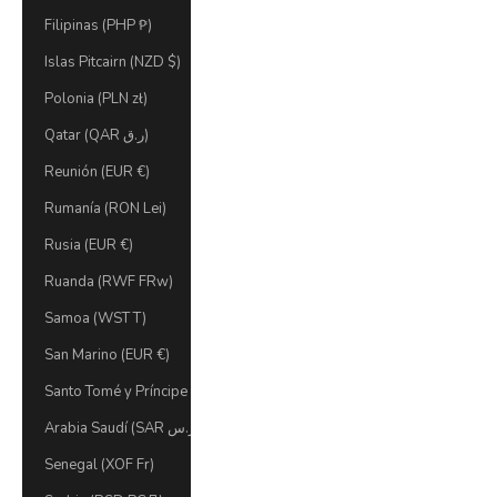
Filipinas (PHP ₱)
Islas Pitcairn (NZD $)
Polonia (PLN zł)
Qatar (QAR ر.ق)
Reunión (EUR €)
Rumanía (RON Lei)
Rusia (EUR €)
Ruanda (RWF FRw)
Samoa (WST T)
San Marino (EUR €)
Santo Tomé y Príncipe (STD Db)
Arabia Saudí (SAR ر.س)
Senegal (XOF Fr)