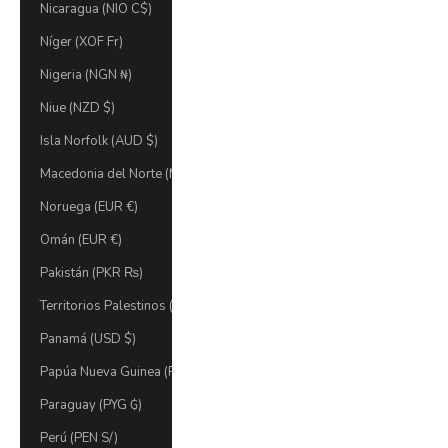
Nicaragua (NIO C$)
Níger (XOF Fr)
Nigeria (NGN ₦)
Niue (NZD $)
Isla Norfolk (AUD $)
Macedonia del Norte (MKD ден)
Noruega (EUR €)
Omán (EUR €)
Pakistán (PKR ₨)
Territorios Palestinos (ILS ₪)
Panamá (USD $)
Papúa Nueva Guinea (PGK K)
Paraguay (PYG ₲)
Perú (PEN S/)