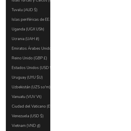
Islas Turcas y Caicos (USD $)
Tuvalu (AUD $)
Islas periféricas de EE.UU. (USD $)
Uganda (UGX USh)
Ucrania (UAH ₴)
Emiratos Árabes Unidos (AED د.إ)
Reino Unido (GBP £)
Estados Unidos (USD $)
Uruguay (UYU $U)
Uzbekistán (UZS so'm)
Vanuatu (VUV Vt)
Ciudad del Vaticano (EUR €)
Venezuela (USD $)
Vietnam (VND ₫)