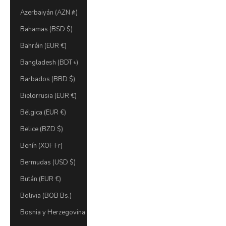
Azerbaiyán (AZN ₼)
Bahamas (BSD $)
Bahréin (EUR €)
Bangladesh (BDT ৳)
Barbados (BBD $)
Bielorrusia (EUR €)
Bélgica (EUR €)
Belice (BZD $)
Benín (XOF Fr)
Bermudas (USD $)
Bután (EUR €)
Bolivia (BOB Bs.)
Bosnia y Herzegovina (BAM КМ)