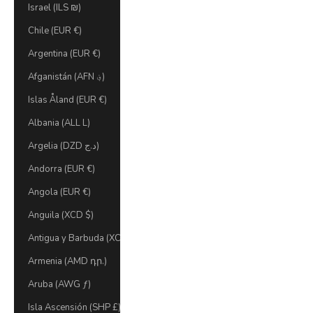
Israel (ILS ₪)
Chile (EUR €)
Argentina (EUR €)
Afganistán (AFN ؋)
Islas Åland (EUR €)
Albania (ALL L)
Argelia (DZD د.ج)
Andorra (EUR €)
Angola (EUR €)
Anguila (XCD $)
Antigua y Barbuda (XCD $)
Armenia (AMD դր.)
Aruba (AWG ƒ)
Isla Ascensión (SHP £)