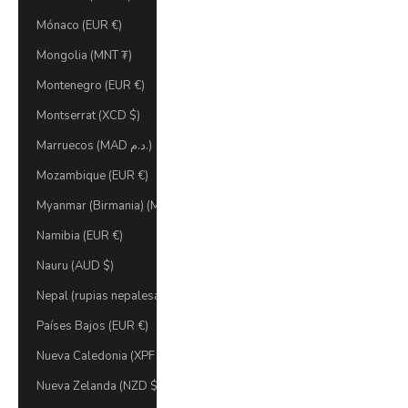
Mónaco (EUR €)
Mongolia (MNT ₮)
Montenegro (EUR €)
Montserrat (XCD $)
Marruecos (MAD د.م.)
Mozambique (EUR €)
Myanmar (Birmania) (MMK K)
Namibia (EUR €)
Nauru (AUD $)
Nepal (rupias nepalesas)
Países Bajos (EUR €)
Nueva Caledonia (XPF Fr)
Nueva Zelanda (NZD $)