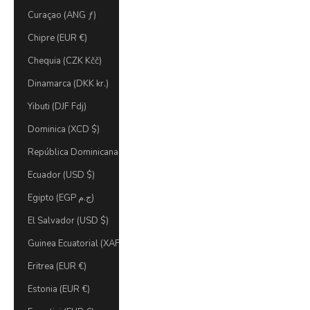
Curaçao (ANG ƒ)
Chipre (EUR €)
Chequia (CZK Kčč)
Dinamarca (DKK kr.)
Yibuti (DJF Fdj)
Dominica (XCD $)
República Dominicana (DOP $)
Ecuador (USD $)
Egipto (EGP ج.م)
El Salvador (USD $)
Guinea Ecuatorial (XAF CFA)
Eritrea (EUR €)
Estonia (EUR €)