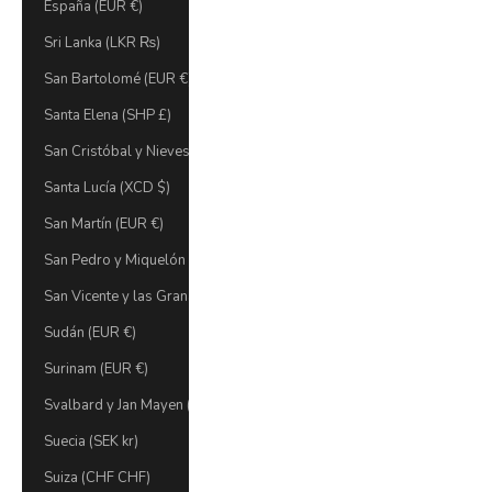
España (EUR €)
Sri Lanka (LKR ₨)
San Bartolomé (EUR €)
Santa Elena (SHP £)
San Cristóbal y Nieves (XCD $)
Santa Lucía (XCD $)
San Martín (EUR €)
San Pedro y Miquelón (EUR €)
San Vicente y las Granadinas (XCD $)
Sudán (EUR €)
Surinam (EUR €)
Svalbard y Jan Mayen (EUR €)
Suecia (SEK kr)
Suiza (CHF CHF)