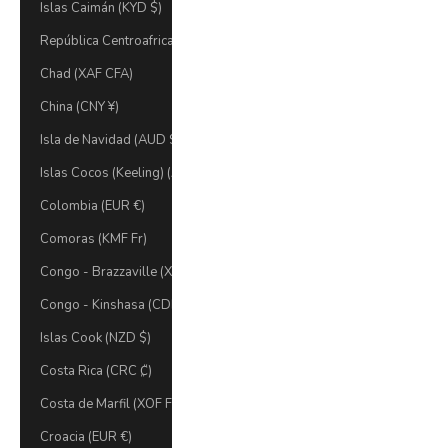
Islas Caimán (KYD $)
República Centroafricana (XAF CFA)
Chad (XAF CFA)
China (CNY ¥)
Isla de Navidad (AUD $)
Islas Cocos (Keeling) (AUD $)
Colombia (EUR €)
Comoras (KMF Fr)
Congo - Brazzaville (XAF CFA)
Congo - Kinshasa (CDF Fr)
Islas Cook (NZD $)
Costa Rica (CRC ₡)
Costa de Marfil (XOF Fr)
Croacia (EUR €)