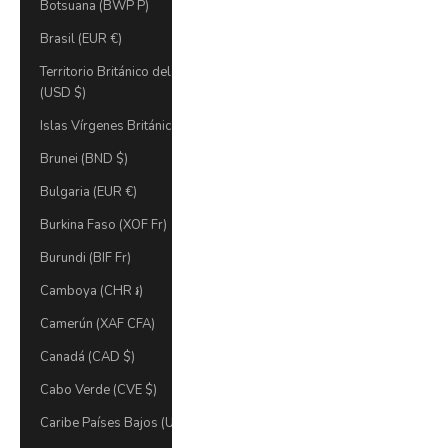
Botsuana (BWP P)
Brasil (EUR €)
Territorio Británico del Océano Índico
(USD $)
Islas Vírgenes Británicas (USD $)
Brunei (BND $)
Bulgaria (EUR €)
Burkina Faso (XOF Fr)
Burundi (BIF Fr)
Camboya (CHR ៛)
Camerún (XAF CFA)
Canadá (CAD $)
Cabo Verde (CVE $)
Caribe Países Bajos (USD $)