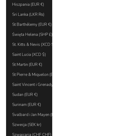
Hiszpania (EUR €)
Sri Lanka (LKR ₨)
St Barthélemy (EUR €)
Święta Helena (SHP £)
St. Kitts & Nevis (XCD $)
Saint Lucia (XCD $)
St Martin (EUR €)
St Pierre & Miquelon (EUR €)
Saint Vincent i Grenadyny (XCD $)
Sudan (EUR €)
Surinam (EUR €)
Svalbard i Jan Mayen (EUR €)
Szwecja (SEK kr)
Szwajcaria (CHF CHF)