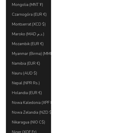
Mongolia (MNT ₮)
Czarnogóra (EUR €)
Montserrat (XCD $)
Maroko (MAD د.م.)
Mozambik (EUR €)
Myanmar (Birma) (MMK K)
Namibia (EUR €)
Nauru (AUD $)
Nepal (NPR Rs.)
Holandia (EUR €)
Nowa Kaledonia (XPF Fr)
Nowa Zelandia (NZD $)
Nikaragua (NIO C$)
Niger (XOF Fr)