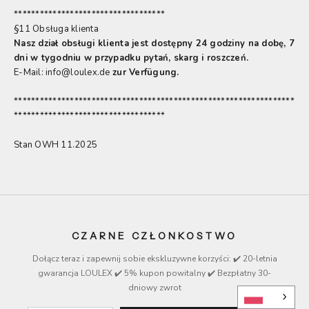
*****************************************************************
***********************************
§11 Obsługa klienta
Nasz dział obsługi klienta jest dostępny 24 godziny na dobę, 7
dni w tygodniu w przypadku pytań, skarg i roszczeń.
E-Mail: info@loulex.de
zur Verfügung.
*****************************************************************
***********************************
Stan OWH 11.2025
CZARNE CZŁONKOSTWO
Dołącz teraz i zapewnij sobie ekskluzywne
korzyści
: ✔️ 20-letnia
gwarancja LOULEX ✔️ 5% kupon powitalny ✔️ Bezpłatny 30-
dniowy zwrot