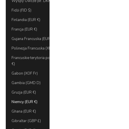
Wyspy Owcze (kr. DKK)
Fidżi (FJD $)
Finlandia (EUR €)
Francja (EUR €)
Gujana Francuska (EUR €)
Polinezja Francuska (XPF Fr)
Francuskie terytoria południowe (EUR
€)
Gabon (XOF Fr)
Gambia (GMD D)
Gruzja (EUR €)
Niemcy (EUR €)
Ghana (EUR €)
Gibraltar (GBP £)