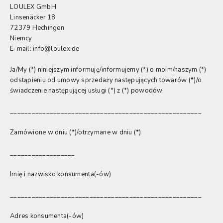
LOULEX GmbH
Linsenäcker 18
72379 Hechingen
Niemcy
E-mail: info@loulex.de
Ja/My (*) niniejszym informuję/informujemy (*) o moim/naszym (*)
odstąpieniu od umowy sprzedaży następujących towarów (*)/o
świadczenie następującej usługi (*) z (*) powodów.
_____________________________________________________
Zamówione w dniu (*)/otrzymane w dniu (*)
__________________
Imię i nazwisko konsumenta(-ów)
_____________________________________________________
Adres konsumenta(-ów)