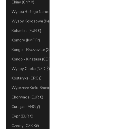
Chiny (CNY ¥)
Wyspa Bożego Narodzenia (AUD $)
Wyspy Kokosowe (Keeling) (AUD $)
Kolumbia (EUR €)
Komory (KMF Fr)
Kongo - Brazzaville (XAF CFA)
Kongo - Kinszasa (CDF Fr)
Wyspy Cooka (NZD $)
Kostaryka (CRC ₡)
Wybrzeże Kości Słoniowej (XOF Fr)
Chorwacja (EUR €)
Curaçao (ANG ƒ)
Cypr (EUR €)
Czechy (CZK Kč)