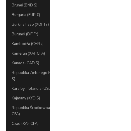
Brunei (BND $)
Bułgaria (EUR €)
Burkina Faso (XOF Fr)
Burundi (BIF Fr)
Kambodża (CHR ៛)
Kamerun (XAF CFA)
Kanada (CAD $)
Republika Zielonego Przylądka (CVE
$)
Karaiby Holandia (USD $)
Kajmany (KYD $)
Republika Środkowoafrykańska (XAF
CFA)
Czad (XAF CFA)