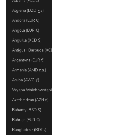
Albania (ALL L)
Algieria (DZD د.ج)
Andora (EUR €)
Angola (EUR €)
Anguilla (XCD $)
Antigua i Barbuda (XCD $)
Argentyna (EUR €)
Armenia (AMD դր.)
Aruba (AWG ƒ)
Wyspa Wniebowstąpienia (SHP £)
Azerbejdżan (AZN ₼)
Bahamy (BSD $)
Bahrajn (EUR €)
Bangladesz (BDT ৳)