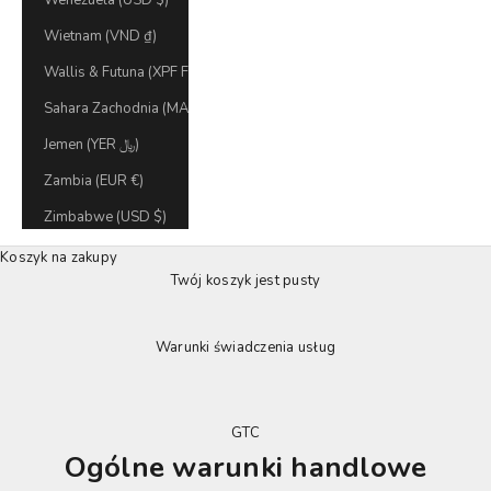
Wenezuela (USD $)
Wietnam (VND ₫)
Wallis & Futuna (XPF Fr)
Sahara Zachodnia (MAD د.م.)
Jemen (YER ﷼)
Zambia (EUR €)
Zimbabwe (USD $)
Koszyk na zakupy
Twój koszyk jest pusty
Warunki świadczenia usług
GTC
Ogólne warunki handlowe