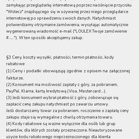
zamykając przeglądarkę internetową poprzez naciśnięcie przycisku
"Wstecz" znajdującego się w używanej przez niego przeglądarce
internetowej po sprawdzeniu swoich danych. Natychmiast
potwierdzamy otrzymanie zamówienia, wysyłając automatycznie
wygenerowaną wiadomość e-mail ("LOULEX Twoje zamówienie
#....."). W ten sposób akceptujemy zakup.
§3 Ceny, koszty wysyłki, płatności, termin płatności, kody
rabatowe
Ceny i podatki obowiązują zgodnie z opisem na załączonej
(1)
fakturze.
(2) Konsument ma możliwość zapłaty z góry, za pobraniem,
PayPal, Klarna, kartą kredytową (Visa, Mastercard...).
(3) Jeśli konsument wybrał płatność z góry, zobowiązuje się
zapłacić cenę zakupu natychmiast po zawarciu umowy.
Jeśli dostarczamy towar za pobraniem, roszczenie o zapłatę ceny
zakupu staje się wymagalne z chwilą otrzymania towaru.
(4) Kody rabatowe są ważne wyłącznie dla osób lub grup
klientów, dla których zostały przeznaczone. Nieautoryzowane
użycie kodu rabatowego nieprzeznaczonego dla klienta