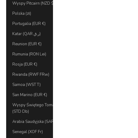
Wyspy Pitcairn (NZD $)
Polska (zł)
Portugalia (EUR €)
Katar (QAR ر.ق)
Reunion (EUR €)
Rumunia (RON Lei)
Rosja (EUR €)
Rwanda (RWF FRw)
Samoa (WST T)
San Marino (EUR €)
Wyspy Świętego Tomasza i Książęca
(STD Db)
Arabia Saudyjska (SAR ر.س)
Senegal (XOF Fr)