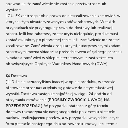
spowoduje, że zamówienie nie zostanie przetworzone lub
wysłane.
LOULEX zastrzega sobie prawo do niezrealizowania zamówień, w
których użyto nieautoryzowanych kodów rabatowych. W takich
przypadkach nie przysługuje prawo do dostawy lub realizacji
rabatu. Jeśli kod rabatowy został użyty nielegalnie, produkt musi
zostać zakupiony po pierwotnej cenie, jeśli zamówienie ma zostać
zrealizowane. Zamówienia z regularnymi, autoryzowanymi kodami
rabatowymi można składać za pośrednictwem oficjalnego procesu
składania zamówień w sklepie internetowym, z zastrzeżeniem
obowiązujących Ogólnych Warunków Handlowych (OWH).
§4 Dostawa
(1) O ile nie zaznaczyliśmy inaczej w opisie produktu, wszystkie
oferowane przez nas artykuły są gotowe do natychmiastowej
wysyłki. Dostawa następuje najpóźniej w ciągu 24 godzin od
otrzymania zamówienia.(
PROSIMY ZWRÓCIĆ UWAGĘ NA
PRZEDSPRZEDAŻ
). W przypadku płatności z góry termin
dostawy rozpoczyna się następnego dnia po zleceniu płatności
bankowi realizującemu przelew, a w przypadku wszystkich innych
form płatności następnego dnia po zawarciu umowy. Jeśli termin