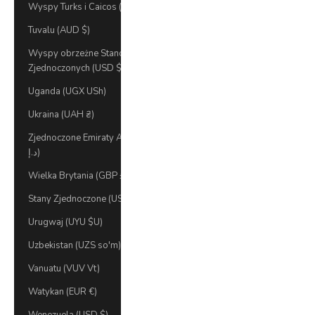
Wyspy Turks i Caicos (USD $)
Tuvalu (AUD $)
Wyspy obrzeżne Stanów
Zjednoczonych (USD $)
Uganda (UGX USh)
Ukraina (UAH ₴)
Zjednoczone Emiraty Arabskie (AED
د.إ)
Wielka Brytania (GBP £)
Stany Zjednoczone (USD $)
Urugwaj (UYU $U)
Uzbekistan (UZS so'm)
Vanuatu (VUV Vt)
Watykan (EUR €)