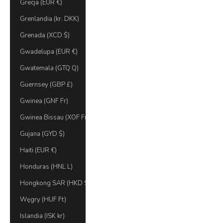
Grecja (EUR €)
Grenlandia (kr. DKK)
Grenada (XCD $)
Gwadelupa (EUR €)
Gwatemala (GTQ Q)
Guernsey (GBP £)
Gwinea (GNF Fr)
Gwinea Bissau (XOF Fr)
Gujana (GYD $)
Haiti (EUR €)
Honduras (HNL L)
Hongkong SAR (HKD $)
Węgry (HUF Ft)
Islandia (ISK kr)