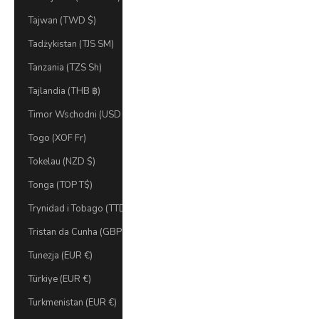
Tajwan (TWD $)
Tadżykistan (TJS ЅМ)
Tanzania (TZS Sh)
Tajlandia (THB ฿)
Timor Wschodni (USD $)
Togo (XOF Fr)
Tokelau (NZD $)
Tonga (TOP T$)
Trynidad i Tobago (TTD $)
Tristan da Cunha (GBP £)
Tunezja (EUR €)
Türkiye (EUR €)
Turkmenistan (EUR €)