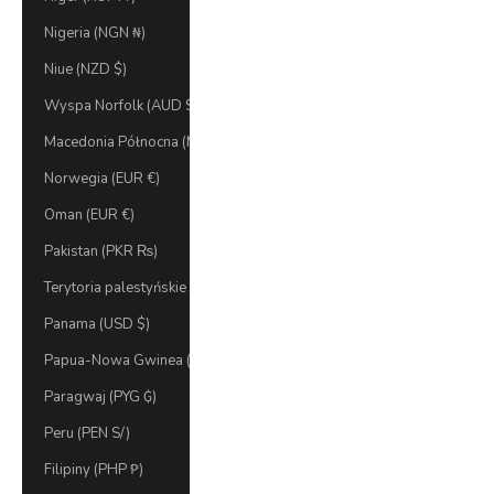
Nigeria (NGN ₦)
Niue (NZD $)
Wyspa Norfolk (AUD $)
Macedonia Północna (MKD ден)
Norwegia (EUR €)
Oman (EUR €)
Pakistan (PKR ₨)
Terytoria palestyńskie (ILS ₪)
Panama (USD $)
Papua-Nowa Gwinea (PGK K)
Paragwaj (PYG ₲)
Peru (PEN S/)
Filipiny (PHP ₱)