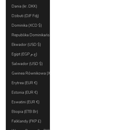
Dania (kr. DKK)
Dżibuti (DJF Fdj)
Dominika (XCD $)
Republika Dominikańska (DOP $)
Ekwador (USD $)
Egipt (EGP ج.م)
Salwador (USD $)
Gwinea Równikowa (XAF CFA)
Erytrea (EUR €)
Estonia (EUR €)
Eswatini (EUR €)
Etiopia (ETB Br)
Falklandy (FKP £)