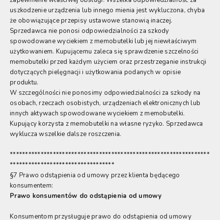
zapewnienie właściwej obsługi. Wszelka odpowiedzialność za
uszkodzenie urządzenia lub innego mienia jest wykluczona, chyba
że obowiązujące przepisy ustawowe stanowią inaczej.
Sprzedawca nie ponosi odpowiedzialności za szkody
spowodowane wyciekiem z memobutelki lub jej niewłaściwym
użytkowaniem. Kupującemu zaleca się sprawdzenie szczelności
memobutelki przed każdym użyciem oraz przestrzeganie instrukcji
dotyczących pielęgnacji i użytkowania podanych w opisie
produktu.
W szczególności nie ponosimy odpowiedzialności za szkody na
osobach, rzeczach osobistych, urządzeniach elektronicznych lub
innych aktywach spowodowane wyciekiem z memobutelki.
Kupujący korzysta z memobutelki na własne ryzyko. Sprzedawca
wyklucza wszelkie dalsze roszczenia.
*****************************************************************
**********************************
§7 Prawo odstąpienia od umowy przez klienta będącego
konsumentem:
Prawo konsumentów do odstąpienia od umowy
Konsumentom przysługuje prawo do odstąpienia od umowy