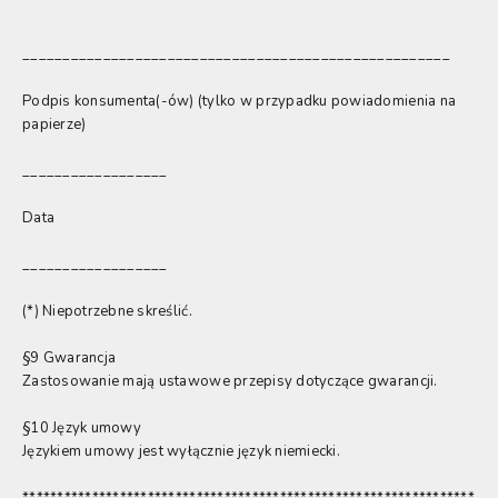
_____________________________________________________
Podpis konsumenta(-ów) (tylko w przypadku powiadomienia na
papierze)
__________________
Data
__________________
(*) Niepotrzebne skreślić.
§9 Gwarancja
Zastosowanie mają ustawowe przepisy dotyczące gwarancji.
§10 Język umowy
Językiem umowy jest wyłącznie język niemiecki.