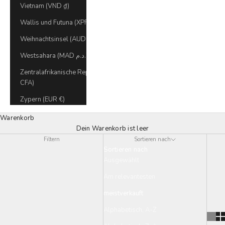
Vietnam (VND ₫)
Wallis und Futuna (XPF Fr)
Weihnachtsinsel (AUD $)
Westsahara (MAD د.م.)
Zentralafrikanische Republik (XAF
CFA)
Zypern (EUR €)
Warenkorb
Dein Warenkorb ist leer
Filtern
Sortieren nach
Sortieren nach
Ausgewählt
Am relevantesten
meistverkauft
Alphabetisch, A-Z