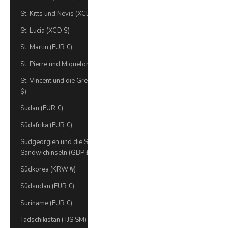
St. Kitts und Nevis (XCD $)
St. Lucia (XCD $)
St. Martin (EUR €)
St. Pierre und Miquelon (EUR €)
St. Vincent und die Grenadinen (XCD
$)
Sudan (EUR €)
Südafrika (EUR €)
Südgeorgien und die Südlichen
Sandwichinseln (GBP £)
Südkorea (KRW ₩)
Südsudan (EUR €)
Suriname (EUR €)
Tadschikistan (TJS ЅМ)