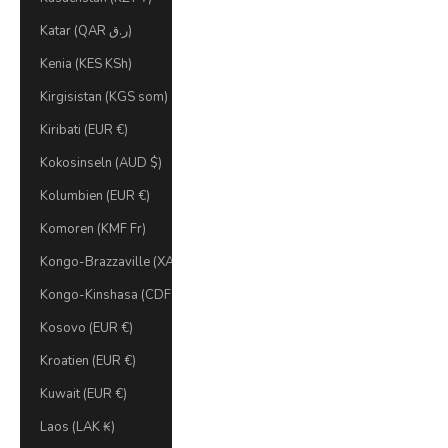
Katar (QAR ر.ق)
Kenia (KES KSh)
Kirgisistan (KGS som)
Kiribati (EUR €)
Kokosinseln (AUD $)
Kolumbien (EUR €)
Komoren (KMF Fr)
Kongo-Brazzaville (XAF CFA)
Kongo-Kinshasa (CDF Fr)
Kosovo (EUR €)
Kroatien (EUR €)
Kuwait (EUR €)
Laos (LAK ₭)