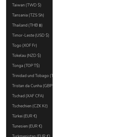
Taiwan (TWD $)
Tansania (TZS Sh)
Thailand (THB ฿)
Timor-Leste (USD $)
Togo (XOF Fr)
Tokelau (NZD $)
Tonga (TOP T$)
Trinidad und Tobago (TTD $)
Tristan da Cunha (GBP £)
Tschad (XAF CFA)
Tschechien (CZK Kč)
Türkei (EUR €)
Tunesien (EUR €)
Turkmenistan (EUR €)