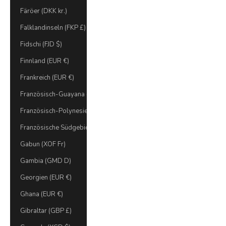
Färöer (DKK kr.)
Falklandinseln (FKP £)
Fidschi (FJD $)
Finnland (EUR €)
Frankreich (EUR €)
Französisch-Guayana (EUR €)
Französisch-Polynesien (XPF Fr)
Französische Südgebiete (EUR €)
Gabun (XOF Fr)
Gambia (GMD D)
Georgien (EUR €)
Ghana (EUR €)
Gibraltar (GBP £)