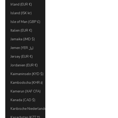
Irland (EUR €)
Island (ISK kr)
Isle of Man (GBP £)
Italien (EUR €)
Jamaika (JMD $)
Jemen (YER ﷼)
Jersey (EUR €)
Jordanien (EUR €)
Kaimaninseln (KYD $)
Kambodscha (KHR ៛)
Kamerun (XAF CFA)
Kanada (CAD $)
Karibische Niederlande (USD $)
Kasachstan (KZT ₸)