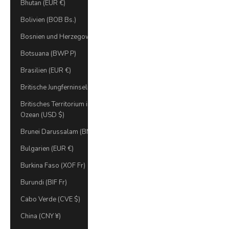
Bhutan (EUR €)
Bolivien (BOB Bs.)
Bosnien und Herzegowina (BAM КМ)
Botsuana (BWP P)
Brasilien (EUR €)
Britische Jungferninseln (USD $)
Britisches Territorium im Indischen
Ozean (USD $)
Brunei Darussalam (BND $)
Bulgarien (EUR €)
Burkina Faso (XOF Fr)
Burundi (BIF Fr)
Cabo Verde (CVE $)
China (CNY ¥)