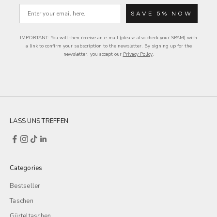
Email
SAVE 5% NOW
IMPORTANT: You will then receive an e-mail (please also check your SPAM) with
a link to confirm your subscription to the newsletter.
By signing up for the
newsletter, you accept our
Privacy Policy
.
LASS UNS TREFFEN
Categories
Bestseller
Taschen
Gürteltaschen