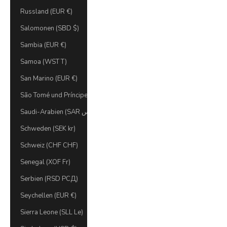
Russland (EUR €)
Salomonen (SBD $)
Sambia (EUR €)
Samoa (WST T)
San Marino (EUR €)
São Tomé und Príncipe (STD Db)
Saudi-Arabien (SAR ر.س)
Schweden (SEK kr)
Schweiz (CHF CHF)
Senegal (XOF Fr)
Serbien (RSD РСД)
Seychellen (EUR €)
Sierra Leone (SLL Le)