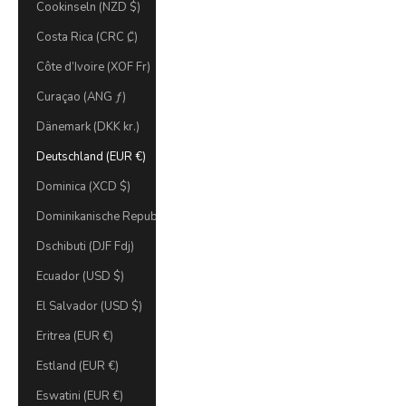
Cookinseln (NZD $)
Costa Rica (CRC ₡)
Côte d’Ivoire (XOF Fr)
Curaçao (ANG ƒ)
Dänemark (DKK kr.)
Deutschland (EUR €)
Dominica (XCD $)
Dominikanische Republik (DOP $)
Dschibuti (DJF Fdj)
Ecuador (USD $)
El Salvador (USD $)
Eritrea (EUR €)
Estland (EUR €)
Eswatini (EUR €)