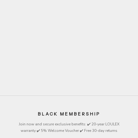
In den Warenkorb
LOULEX 2.0 black
Angebot
€299
Farbe
Black
BLACK MEMBERSHIP
Join now and secure exclusive
benefits
: ✔️ 20-year LOULEX
warranty ✔️ 5% Welcome Voucher ✔️ Free 30-day returns