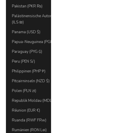
Pakistan (PKR ₨)
Palästinensische Autonomiegebiete
(ILS ₪)
Panama (USD $)
Papua-Neuguinea (PGK K)
Paraguay (PYG ₲)
Peru (PEN S/)
Philippinen (PHP ₱)
Pitcairninseln (NZD $)
Polen (PLN zł)
Republik Moldau (MDL L)
Réunion (EUR €)
Ruanda (RWF FRw)
Rumänien (RON Lei)