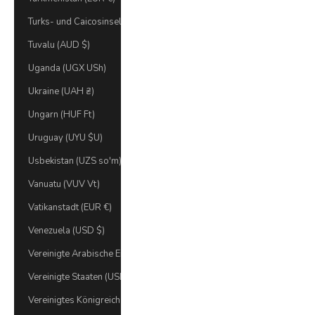
Turks- und Caicosinseln (USD $)
Tuvalu (AUD $)
Uganda (UGX USh)
Ukraine (UAH ₴)
Ungarn (HUF Ft)
Uruguay (UYU $U)
Usbekistan (UZS so'm)
Vanuatu (VUV Vt)
Vatikanstadt (EUR €)
Venezuela (USD $)
Vereinigte Arabische Emirate (AED د.إ)
Vereinigte Staaten (USD $)
Vereinigtes Königreich (GBP £)