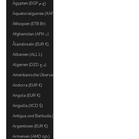
Ägypten (EGP ج.م)
Äquatorialguinea (XAF CFA)
Äthiopien (ETB Br)
Afghanistan (AFN ؋)
Ålandinseln (EUR €)
Albanien (ALL L)
Algerien (DZD د.ج)
Amerikanische Überseeinseln (USD $)
Andorra (EUR €)
Angola (EUR €)
Anguilla (XCD $)
Antigua und Barbuda (XCD $)
Argentinien (EUR €)
Armenien (AMD դր.)