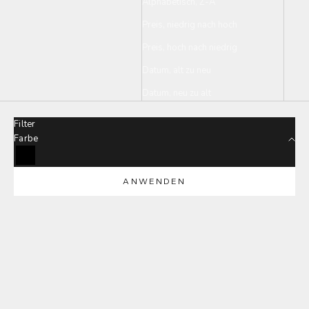
Alphabetisch, Z-A
Preis, niedrig nach hoch
Preis, hoch nach niedrig
Datum, alt zu neu
Datum, neu zu alt
Filter
Farbe
Black
ANWENDEN